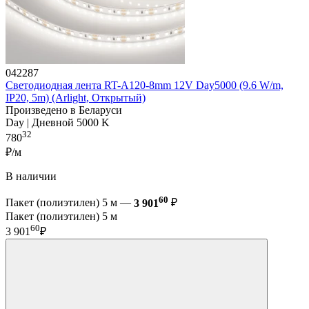
042287
Светодиодная лента RT-A120-8mm 12V Day5000 (9.6 W/m,
IP20, 5m) (Arlight, Открытый)
Произведено в Беларуси
Day | Дневной 5000 K
32
780
₽/м
В наличии
60
Пакет (полиэтилен) 5 м —
3 901
₽
Пакет (полиэтилен) 5 м
60
3 901
₽