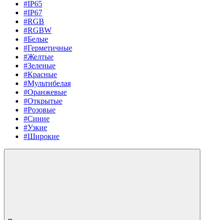
#IP65
#IP67
#RGB
#RGBW
#Белые
#Герметичные
#Желтые
#Зеленые
#Красные
#Мультибелая
#Оранжевые
#Открытые
#Розовые
#Синие
#Узкие
#Широкие