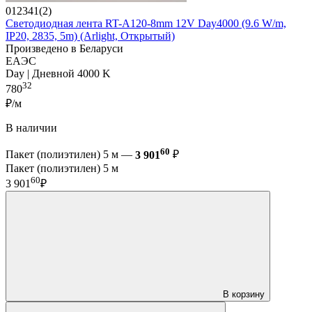
012341(2)
Светодиодная лента RT-A120-8mm 12V Day4000 (9.6 W/m,
IP20, 2835, 5m) (Arlight, Открытый)
Произведено в Беларуси
ЕАЭС
Day | Дневной 4000 K
32
780
₽/м
В наличии
60
Пакет (полиэтилен) 5 м —
3 901
₽
Пакет (полиэтилен) 5 м
60
3 901
₽
В корзину