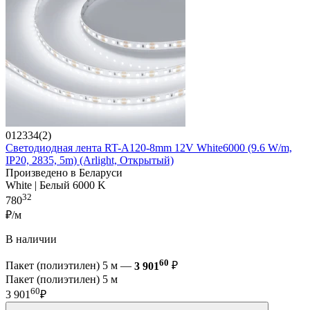
012334(2)
Светодиодная лента RT-A120-8mm 12V White6000 (9.6 W/m,
IP20, 2835, 5m) (Arlight, Открытый)
Произведено в Беларуси
White | Белый 6000 K
32
780
₽/м
В наличии
60
Пакет (полиэтилен) 5 м —
3 901
₽
Пакет (полиэтилен) 5 м
60
3 901
₽