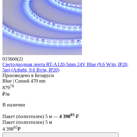
015660(2)
Светодиодная лента RT-A120-5mm 24V Blue (9.6 W/m, IP20,
5m) (Arlight, 9.6 Вт/м, IP20)
Произведено в Беларуси
Blue | Синий 470 nm
79
879
₽/м
В наличии
95
Пакет (полиэтилен) 5 м —
4 398
₽
Пакет (полиэтилен) 5 м
95
4 398
₽