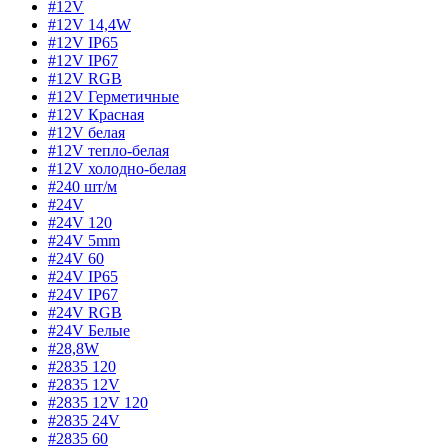
#12V
#12V 14,4W
#12V IP65
#12V IP67
#12V RGB
#12V Герметичные
#12V Красная
#12V белая
#12V тепло-белая
#12V холодно-белая
#240 шт/м
#24V
#24V 120
#24V 5mm
#24V 60
#24V IP65
#24V IP67
#24V RGB
#24V Белые
#28,8W
#2835 120
#2835 12V
#2835 12V 120
#2835 24V
#2835 60