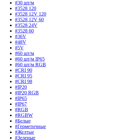
#30 шт/м
#3528 120
#3528 12V 120
#3528 12V 60
#3528 24V
#3528 60
#36V
#48V
#5V
#60 шт/м
#60 шт/м IP65
#60 шт/м RGB
#CRI 90
#CRI 95
#CRI 98
#IP20
#IP20 RGB
#IP65
#IP67
#RGB
#RGBW
#Белые
#Герметичные
#Желтые
#Зеленые