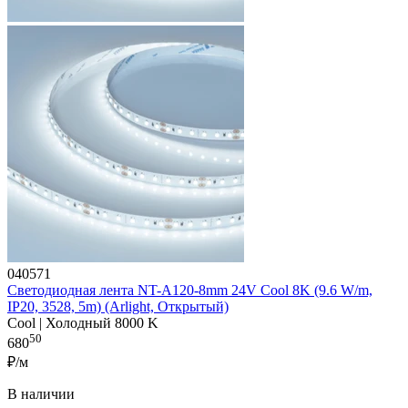
040571
Светодиодная лента NT-A120-8mm 24V Cool 8K (9.6 W/m,
IP20, 3528, 5m) (Arlight, Открытый)
Cool | Холодный 8000 K
50
680
₽/м
В наличии