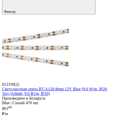
Фильтр
012330(2)
Светодиодная лента RT-A120-8mm 12V Blue (9.6 W/m, IP20,
5m) (Arlight, 9.6 Вт/м, IP20)
Произведено в Беларуси
Blue | Синий 470 nm
84
861
₽/м