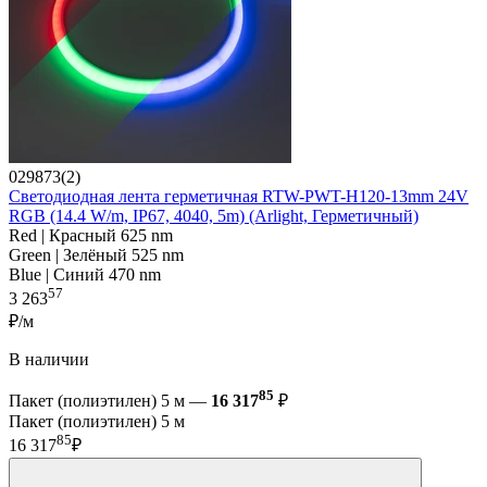
029873(2)
Светодиодная лента герметичная RTW-PWT-H120-13mm 24V
RGB (14.4 W/m, IP67, 4040, 5m) (Arlight, Герметичный)
Red | Красный 625 nm
Green | Зелёный 525 nm
Blue | Синий 470 nm
57
3 263
₽/м
В наличии
85
Пакет (полиэтилен) 5 м —
16 317
₽
Пакет (полиэтилен) 5 м
85
16 317
₽