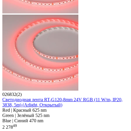
026832(2)
Светодиодная лента RT-G120-8mm 24V RGB (11 W/m, IP20,
3838, 5m) (Arlight, Открытый)
Red | Красный 625 nm
Green | Зелёный 525 nm
Blue | Синий 470 nm
49
2 278