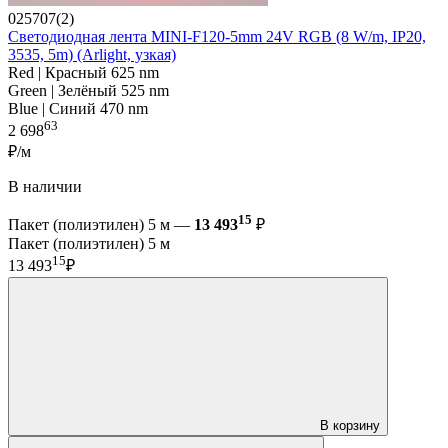
025707(2)
Светодиодная лента MINI-F120-5mm 24V RGB (8 W/m, IP20,
3535, 5m) (Arlight, узкая)
Red | Красный 625 nm
Green | Зелёный 525 nm
Blue | Синий 470 nm
63
2 698
₽/м
В наличии
15
Пакет (полиэтилен) 5 м —
13 493
₽
Пакет (полиэтилен) 5 м
15
13 493
₽
В корзину