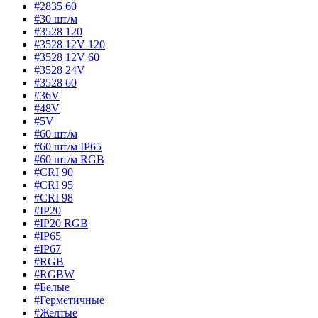
#2835 60
#30 шт/м
#3528 120
#3528 12V 120
#3528 12V 60
#3528 24V
#3528 60
#36V
#48V
#5V
#60 шт/м
#60 шт/м IP65
#60 шт/м RGB
#CRI 90
#CRI 95
#CRI 98
#IP20
#IP20 RGB
#IP65
#IP67
#RGB
#RGBW
#Белые
#Герметичные
#Желтые