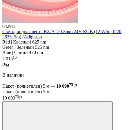
042911
Светодиодная лента RZ-A120-8mm 24V RGB (12 W/m, IP20,
2835, 5m) (Arlight, -)
Red | Красный 625 nm
Green | Зелёный 525 nm
Blue | Синий 470 nm
15
2 018
₽/м
В наличии
75
Пакет (полиэтилен) 5 м —
10 090
₽
Пакет (полиэтилен) 5 м
75
10 090
₽