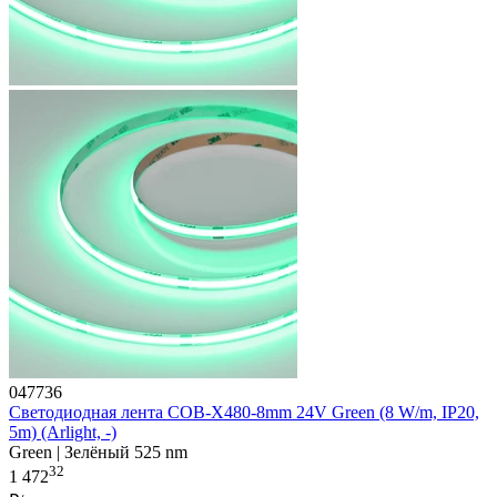
047736
Светодиодная лента COB-X480-8mm 24V Green (8 W/m, IP20,
5m) (Arlight, -)
Green | Зелёный 525 nm
32
1 472