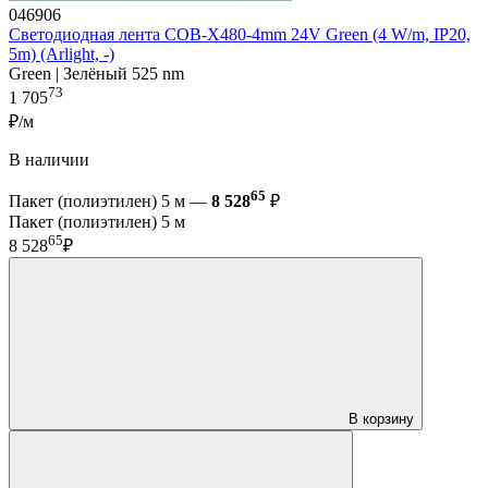
046906
Светодиодная лента COB-X480-4mm 24V Green (4 W/m, IP20,
5m) (Arlight, -)
Green | Зелёный 525 nm
73
1 705
₽/м
В наличии
65
Пакет (полиэтилен) 5 м —
8 528
₽
Пакет (полиэтилен) 5 м
65
8 528
₽
В корзину