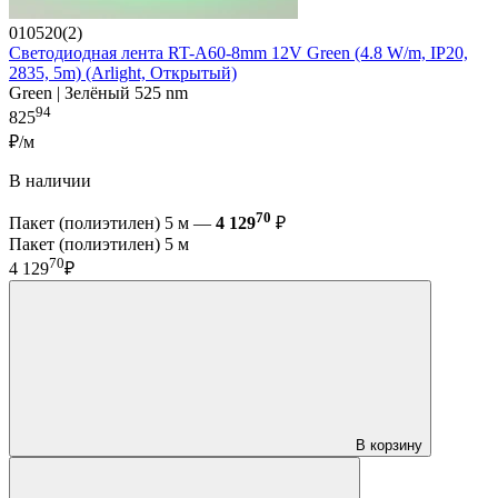
010520(2)
Светодиодная лента RT-A60-8mm 12V Green (4.8 W/m, IP20,
2835, 5m) (Arlight, Открытый)
Green | Зелёный 525 nm
94
825
₽/м
В наличии
70
Пакет (полиэтилен) 5 м —
4 129
₽
Пакет (полиэтилен) 5 м
70
4 129
₽
В корзину