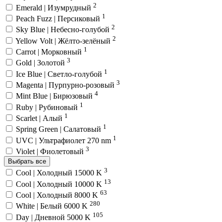
2
Emerald | Изумрудный
1
Peach Fuzz | Персиковый
2
Sky Blue | Небесно-голубой
2
Yellow Volt | Жёлто-зелёный
1
Carrot | Морковный
3
Gold | Золотой
1
Ice Blue | Светло-голубой
3
Magenta | Пурпурно-розовый
4
Mint Blue | Бирюзовый
1
Ruby | Рубиновый
1
Scarlet | Алый
1
Spring Green | Салатовый
1
UVC | Ультрафиолет 270 nm
3
Violet | Фиолетовый
Выбрать все
3
Cool | Холодный 15000 K
13
Cool | Холодный 10000 K
63
Cool | Холодный 8000 K
280
White | Белый 6000 K
105
Day | Дневной 5000 K