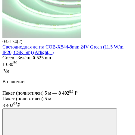
032174(2)
Светодиодная лента COB-X544-8mm 24V Green (11.5 W/m,
IP20, CSP, 5m) (Arlight, -)
Green | Зелёный 525 nm
59
1 680
₽/м
В наличии
95
Пакет (полиэтилен) 5 м —
8 402
₽
Пакет (полиэтилен) 5 м
95
8 402
₽