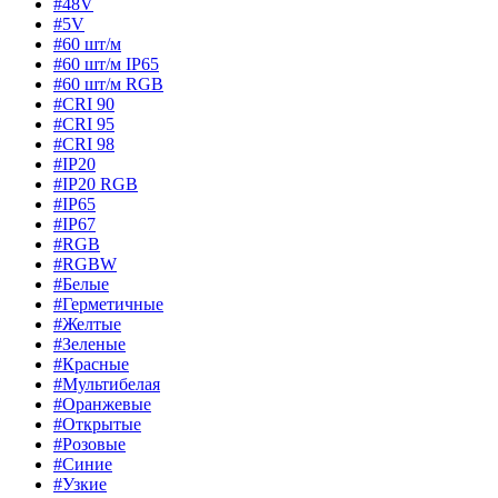
#48V
#5V
#60 шт/м
#60 шт/м IP65
#60 шт/м RGB
#CRI 90
#CRI 95
#CRI 98
#IP20
#IP20 RGB
#IP65
#IP67
#RGB
#RGBW
#Белые
#Герметичные
#Желтые
#Зеленые
#Красные
#Мультибелая
#Оранжевые
#Открытые
#Розовые
#Синие
#Узкие