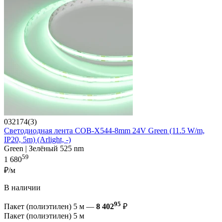
032174(3)
Светодиодная лента COB-X544-8mm 24V Green (11.5 W/m,
IP20, 5m) (Arlight, -)
Green | Зелёный 525 nm
59
1 680
₽/м
В наличии
95
Пакет (полиэтилен) 5 м —
8 402
₽
Пакет (полиэтилен) 5 м