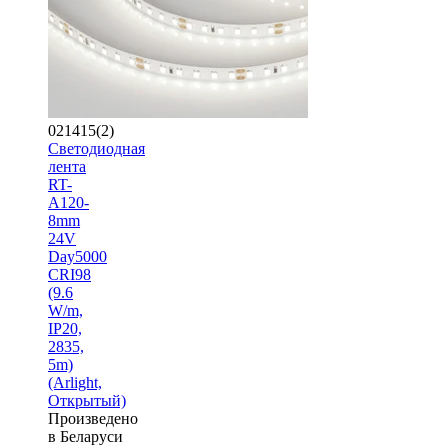
021415(2)
Светодиодная
лента
RT-
A120-
8mm
24V
Day5000
CRI98
(9.6
W/m,
IP20,
2835,
5m)
(Arlight,
Открытый)
Произведено
в Беларуси