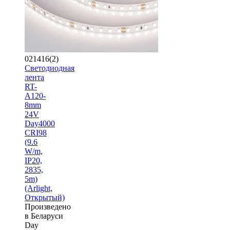
021416(2)
Светодиодная
лента
RT-
A120-
8mm
24V
Day4000
CRI98
(9.6
W/m,
IP20,
2835,
5m)
(Arlight,
Открытый)
Произведено
в Беларуси
Day