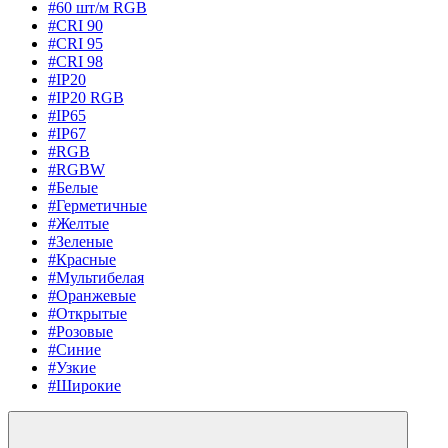
#60 шт/м RGB
#CRI 90
#CRI 95
#CRI 98
#IP20
#IP20 RGB
#IP65
#IP67
#RGB
#RGBW
#Белые
#Герметичные
#Желтые
#Зеленые
#Красные
#Мультибелая
#Оранжевые
#Открытые
#Розовые
#Синие
#Узкие
#Широкие