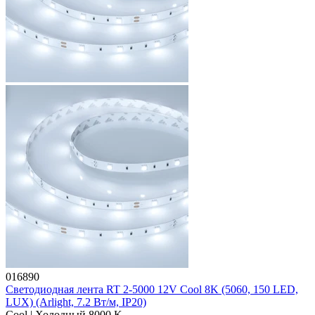
016890
Светодиодная лента RT 2-5000 12V Cool 8K (5060, 150 LED,
LUX) (Arlight, 7.2 Вт/м, IP20)
Cool | Холодный 8000 K