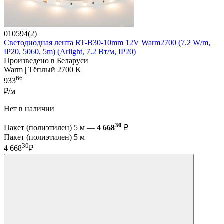
010594(2)
Светодиодная лента RT-B30-10mm 12V Warm2700 (7.2 W/m,
IP20, 5060, 5m) (Arlight, 7.2 Вт/м, IP20)
Произведено в Беларуси
Warm | Тёплый 2700 K
66
933
₽/м
Нет в наличии
30
Пакет (полиэтилен) 5 м —
4 668
₽
Пакет (полиэтилен) 5 м
30
4 668
₽