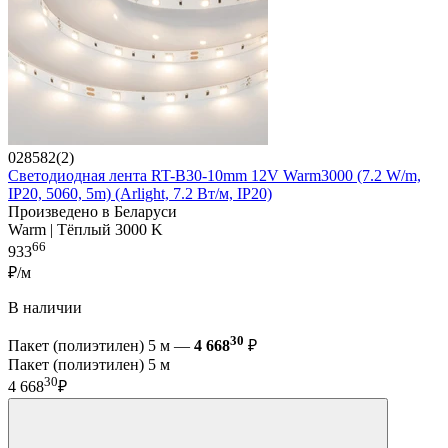
028582(2)
Светодиодная лента RT-B30-10mm 12V Warm3000 (7.2 W/m,
IP20, 5060, 5m) (Arlight, 7.2 Вт/м, IP20)
Произведено в Беларуси
Warm | Тёплый 3000 K
66
933
₽/м
В наличии
30
Пакет (полиэтилен) 5 м —
4 668
₽
Пакет (полиэтилен) 5 м
30
4 668
₽