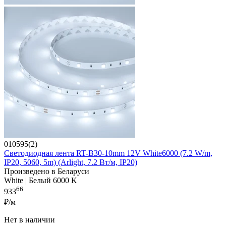
010595(2)
Светодиодная лента RT-B30-10mm 12V White6000 (7.2 W/m,
IP20, 5060, 5m) (Arlight, 7.2 Вт/м, IP20)
Произведено в Беларуси
White | Белый 6000 K
66
933
₽/м
Нет в наличии