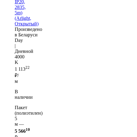
IP20,
2835,
5m)
(Arlight,
Открытый)
Произведено
в Беларуси
Day
|
Дневной
4000
K
22
1 113
₽/
м
В
наличии
Пакет
(полиэтилен)
5
м —
10
5 566