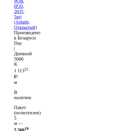
W/m,
IP20,
2835,
5m)
(Arlight,
Открытый)
Произведено
в Беларуси
Day
|
Дневной
5000
K
22
1 113
₽/
м
В
наличии
Пакет
(полиэтилен)
5
м —
10
5 566