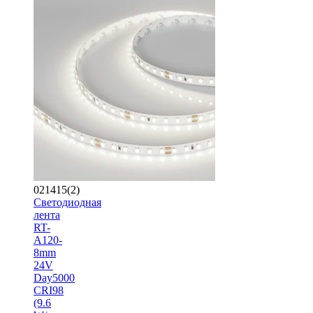
021415(2)
Светодиодная
лента
RT-
A120-
8mm
24V
Day5000
CRI98
(9.6