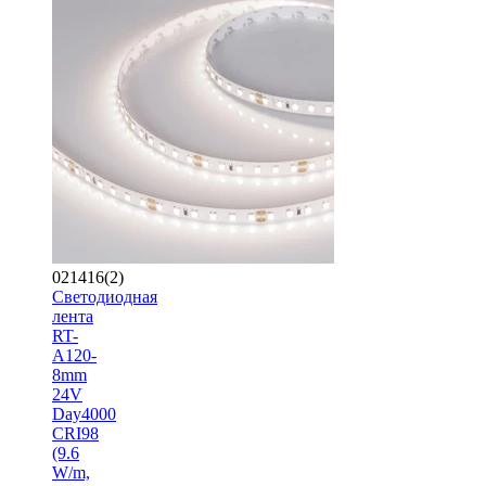
021416(2)
Светодиодная
лента
RT-
A120-
8mm
24V
Day4000
CRI98
(9.6
W/m,