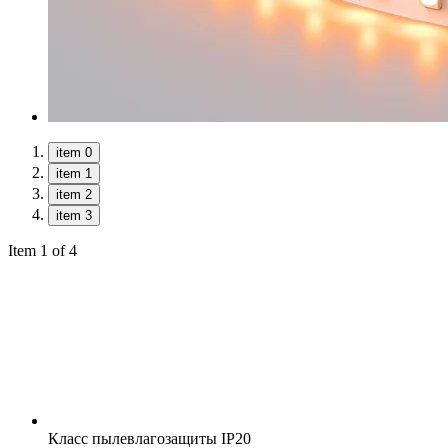
item 0
item 1
item 2
item 3
Item 1 of 4
Класс пылевлагозащиты
IP20