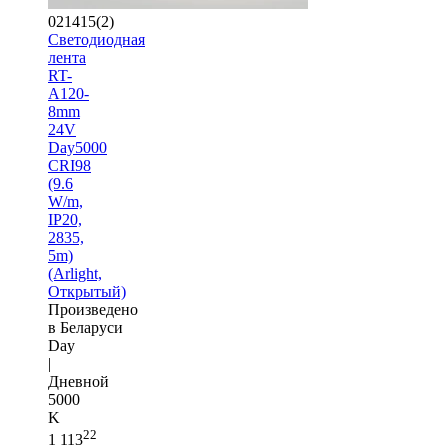
021415(2)
Светодиодная
лента
RT-
A120-
8mm
24V
Day5000
CRI98
(9.6
W/m,
IP20,
2835,
5m)
(Arlight,
Открытый)
Произведено
в Беларуси
Day
|
Дневной
5000
K
22
1 113