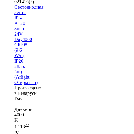
021416(2)
Светодиодная
лента
RT-
A120-
8mm
24V
Day4000
CRI98
(9.6
W/m,
IP20,
2835,
5m)
(Arlight,
Открытый)
Произведено
в Беларуси
Day
|
Дневной
4000
K
22
1 113
₽/