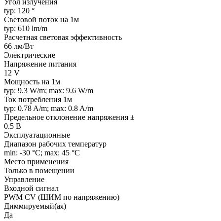
Угол излучения
typ: 120 °
Световой поток на 1м
typ: 610 lm/m
Расчетная световая эффективность
66 лм/Вт
Электрические
Напряжение питания
12 V
Мощность на 1м
typ: 9.3 W/m; max: 9.6 W/m
Ток потребления 1м
typ: 0.78 A/m; max: 0.8 A/m
Предельное отклонение напряжения ±
0.5 В
Эксплуатационные
Диапазон рабочих температур
min: -30 °C; max: 45 °C
Место применения
Только в помещении
Управление
Входной сигнал
PWM СV (ШИМ по напряжению)
Диммируемый(ая)
Да