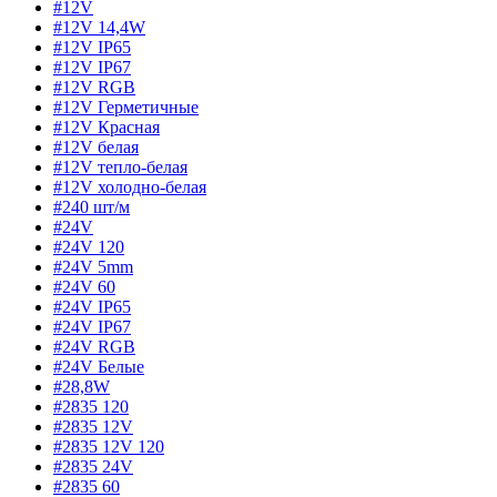
#12V
#12V 14,4W
#12V IP65
#12V IP67
#12V RGB
#12V Герметичные
#12V Красная
#12V белая
#12V тепло-белая
#12V холодно-белая
#240 шт/м
#24V
#24V 120
#24V 5mm
#24V 60
#24V IP65
#24V IP67
#24V RGB
#24V Белые
#28,8W
#2835 120
#2835 12V
#2835 12V 120
#2835 24V
#2835 60