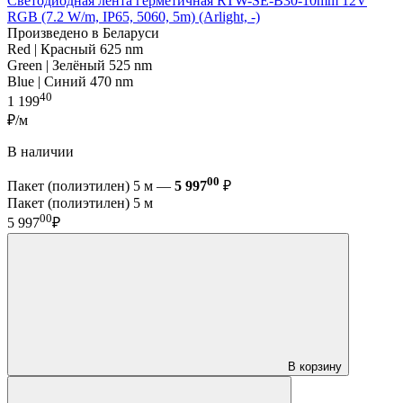
Светодиодная лента герметичная RTW-SE-B30-10mm 12V
RGB (7.2 W/m, IP65, 5060, 5m) (Arlight, -)
Произведено в Беларуси
Red | Красный 625 nm
Green | Зелёный 525 nm
Blue | Синий 470 nm
40
1 199
₽/м
В наличии
00
Пакет (полиэтилен) 5 м —
5 997
₽
Пакет (полиэтилен) 5 м
00
5 997
₽
В корзину