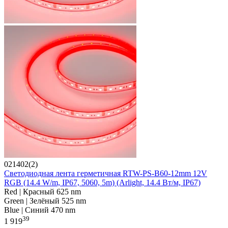
021402(2)
Светодиодная лента герметичная RTW-PS-B60-12mm 12V
RGB (14.4 W/m, IP67, 5060, 5m) (Arlight, 14.4 Вт/м, IP67)
Red | Красный 625 nm
Green | Зелёный 525 nm
Blue | Синий 470 nm
39
1 919