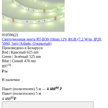
010596(2)
Светодиодная лента RT-B30-10mm 12V RGB (7.2 W/m, IP20,
5060, 5m) (Arlight, Открытый)
Произведено в Беларуси
Red | Красный 625 nm
Green | Зелёный 525 nm
Blue | Синий 470 nm
76
897
₽/м
В наличии
80
Пакет (полиэтилен) 5 м —
4 488
₽
Пакет (полиэтилен) 5 м
80
4 488
₽