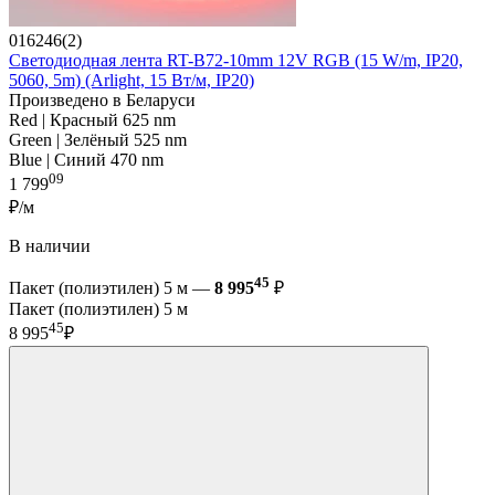
016246(2)
Светодиодная лента RT-B72-10mm 12V RGB (15 W/m, IP20,
5060, 5m) (Arlight, 15 Вт/м, IP20)
Произведено в Беларуси
Red | Красный 625 nm
Green | Зелёный 525 nm
Blue | Синий 470 nm
09
1 799
₽/м
В наличии
45
Пакет (полиэтилен) 5 м —
8 995
₽
Пакет (полиэтилен) 5 м
45
8 995
₽