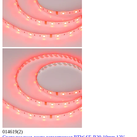
014619(2)