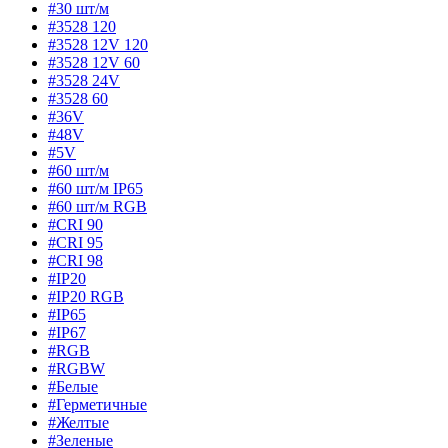
#30 шт/м
#3528 120
#3528 12V 120
#3528 12V 60
#3528 24V
#3528 60
#36V
#48V
#5V
#60 шт/м
#60 шт/м IP65
#60 шт/м RGB
#CRI 90
#CRI 95
#CRI 98
#IP20
#IP20 RGB
#IP65
#IP67
#RGB
#RGBW
#Белые
#Герметичные
#Желтые
#Зеленые