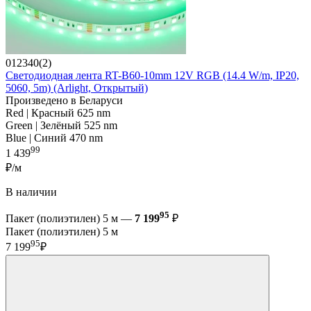
012340(2)
Светодиодная лента RT-B60-10mm 12V RGB (14.4 W/m, IP20,
5060, 5m) (Arlight, Открытый)
Произведено в Беларуси
Red | Красный 625 nm
Green | Зелёный 525 nm
Blue | Синий 470 nm
99
1 439
₽/м
В наличии
95
Пакет (полиэтилен) 5 м —
7 199
₽
Пакет (полиэтилен) 5 м
95
7 199
₽