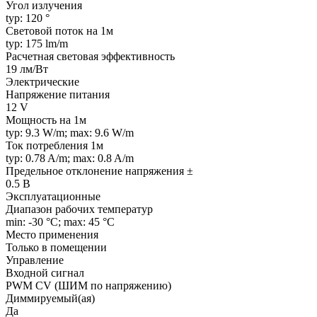
Угол излучения
typ: 120 °
Световой поток на 1м
typ: 175 lm/m
Расчетная световая эффективность
19 лм/Вт
Электрические
Напряжение питания
12 V
Мощность на 1м
typ: 9.3 W/m; max: 9.6 W/m
Ток потребления 1м
typ: 0.78 A/m; max: 0.8 A/m
Предельное отклонение напряжения ±
0.5 В
Эксплуатационные
Диапазон рабочих температур
min: -30 °C; max: 45 °C
Место применения
Только в помещении
Управление
Входной сигнал
PWM СV (ШИМ по напряжению)
Диммируемый(ая)
Да