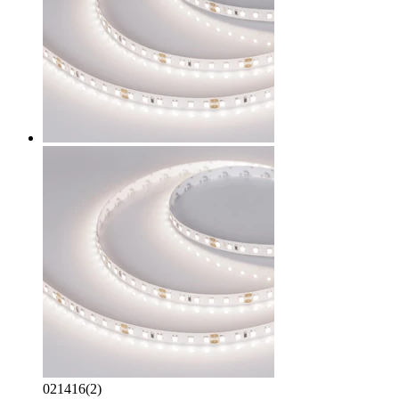
021416(2)