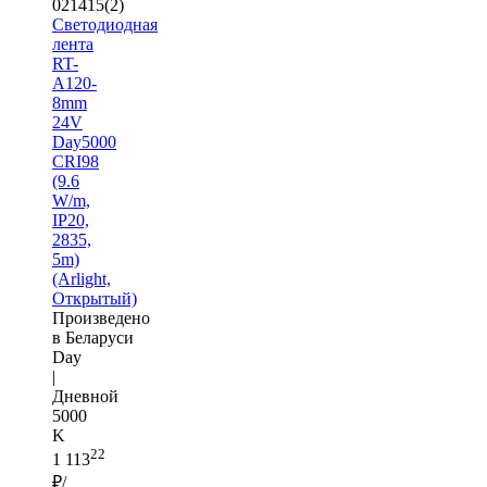
021415(2)
Светодиодная
лента
RT-
A120-
8mm
24V
Day5000
CRI98
(9.6
W/m,
IP20,
2835,
5m)
(Arlight,
Открытый)
Произведено
в Беларуси
Day
|
Дневной
5000
K
22
1 113
₽/