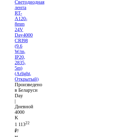
Светодиодная
лента
RT-
A120-
8mm
24V
Day4000
CRI98
(9.6
W/m,
IP20,
2835,
5m)
(Arlight,
Открытый)
Произведено
в Беларуси
Day
|
Дневной
4000
K
22
1 113
₽/
м