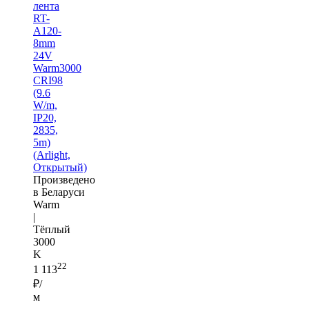
лента
RT-
A120-
8mm
24V
Warm3000
CRI98
(9.6
W/m,
IP20,
2835,
5m)
(Arlight,
Открытый)
Произведено
в Беларуси
Warm
|
Тёплый
3000
K
22
1 113
₽/
м