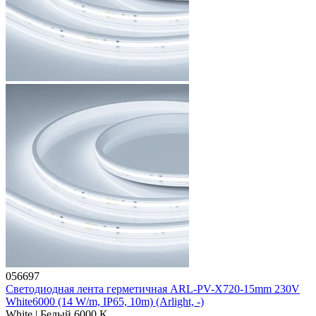
056697
Светодиодная лента герметичная ARL-PV-X720-15mm 230V
White6000 (14 W/m, IP65, 10m) (Arlight, -)
White | Белый 6000 K