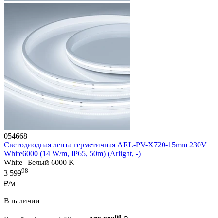
054668
Светодиодная лента герметичная ARL-PV-X720-15mm 230V
White6000 (14 W/m, IP65, 50m) (Arlight, -)
White | Белый 6000 K
98
3 599
₽/м
В наличии
00