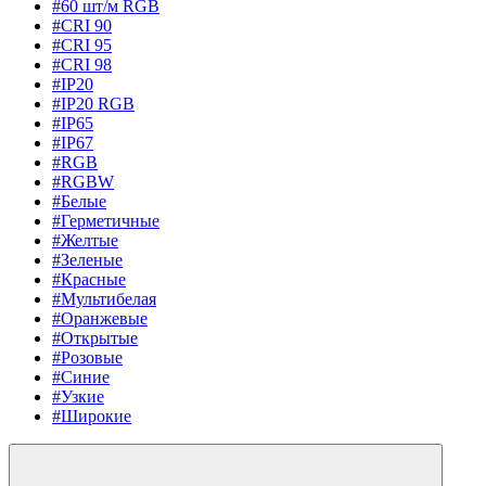
#60 шт/м RGB
#CRI 90
#CRI 95
#CRI 98
#IP20
#IP20 RGB
#IP65
#IP67
#RGB
#RGBW
#Белые
#Герметичные
#Желтые
#Зеленые
#Красные
#Мультибелая
#Оранжевые
#Открытые
#Розовые
#Синие
#Узкие
#Широкие