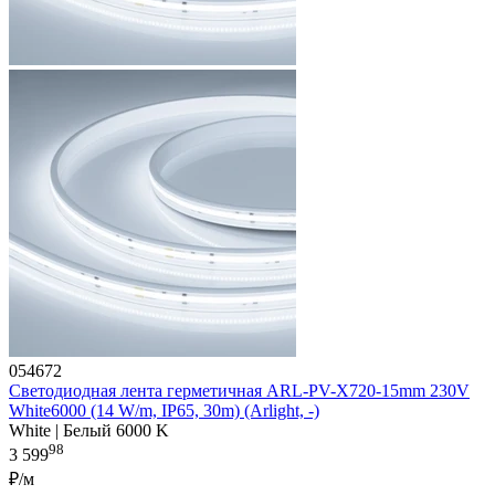
054672
Светодиодная лента герметичная ARL-PV-X720-15mm 230V
White6000 (14 W/m, IP65, 30m) (Arlight, -)
White | Белый 6000 K
98
3 599
₽/м