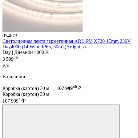
054673
Светодиодная лента герметичная ARL-PV-X720-15mm 230V
Day4000 (14 W/m, IP65, 30m) (Arlight, -)
Day | Дневной 4000 K
98
3 599
₽/м
В наличии
40
Коробка (картон) 30 м —
107 999
₽
Коробка (картон) 30 м
40
107 999
₽