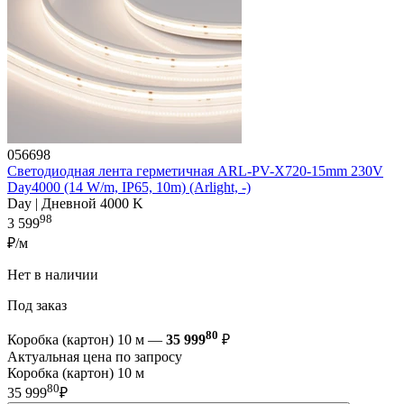
056698
Светодиодная лента герметичная ARL-PV-X720-15mm 230V
Day4000 (14 W/m, IP65, 10m) (Arlight, -)
Day | Дневной 4000 K
98
3 599
₽/м
Нет в наличии
Под заказ
80
Коробка (картон) 10 м —
35 999
₽
Актуальная цена по запросу
Коробка (картон) 10 м
80
35 999
₽