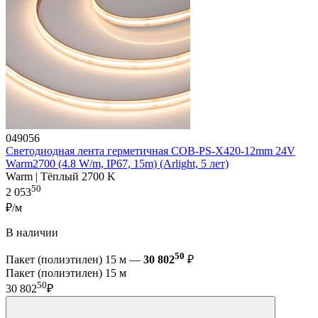
049056
Светодиодная лента герметичная COB-PS-X420-12mm 24V
Warm2700 (4.8 W/m, IP67, 15m) (Arlight, 5 лет)
Warm | Тёплый 2700 K
50
2 053
₽/м
В наличии
50
Пакет (полиэтилен) 15 м —
30 802
₽
Пакет (полиэтилен) 15 м
50
30 802
₽