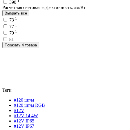
1
390
Расчетная световая эффективность, лм/Вт
Выбрать все
1
73
1
77
1
79
1
81
Показать 4 товара
Теги
#120 шт/м
#120 шт/м RGB
#12V
#12V 14,4W
#12V IP65
#12V IP67