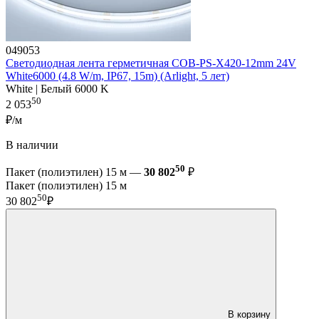
049053
Светодиодная лента герметичная COB-PS-X420-12mm 24V
White6000 (4.8 W/m, IP67, 15m) (Arlight, 5 лет)
White | Белый 6000 K
50
2 053
₽/м
В наличии
50
Пакет (полиэтилен) 15 м —
30 802
₽
Пакет (полиэтилен) 15 м
50
30 802
₽
В корзину