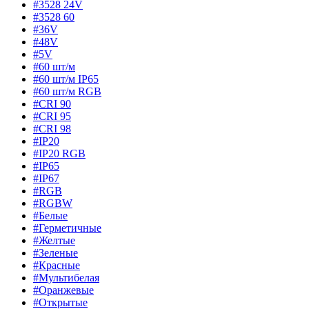
#3528 24V
#3528 60
#36V
#48V
#5V
#60 шт/м
#60 шт/м IP65
#60 шт/м RGB
#CRI 90
#CRI 95
#CRI 98
#IP20
#IP20 RGB
#IP65
#IP67
#RGB
#RGBW
#Белые
#Герметичные
#Желтые
#Зеленые
#Красные
#Мультибелая
#Оранжевые
#Открытые