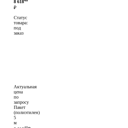
8 618
₽
Статус
товара:
под
заказ
Актуальная
цена
по
запросу
Пакет
(полиэтилен)
5
м
40