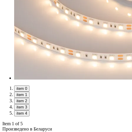
item 0
item 1
item 2
item 3
item 4
Item 1 of 5
Произведено в Беларуси