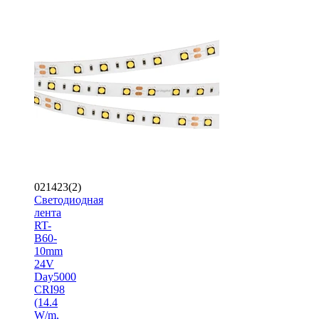
021423(2)
Светодиодная
лента
RT-
B60-
10mm
24V
Day5000
CRI98
(14.4
W/m,