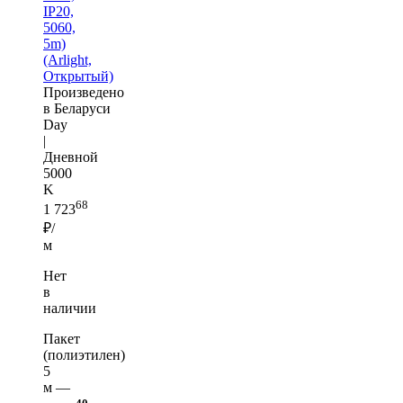
IP20,
5060,
5m)
(Arlight,
Открытый)
Произведено
в Беларуси
Day
|
Дневной
5000
K
68
1 723
₽/
м
Нет
в
наличии
Пакет
(полиэтилен)
5
м —
40