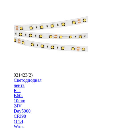
021423(2)
Светодиодная
лента
RT-
B60-
10mm
24V
Day5000
CRI98
(14.4
W/m,