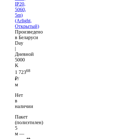
IP20,
5060,
5m)
(Arlight,
Открытый)
Произведено
в Беларуси
Day
|
Дневной
5000
K
68
1 723
₽/
м
Нет
в
наличии
Пакет
(полиэтилен)
5
м —
40