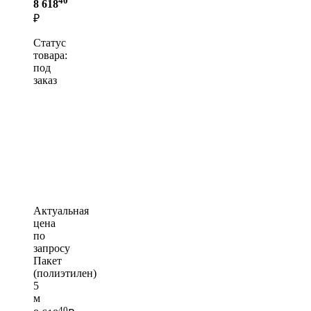
8 618
₽
Статус
товара:
под
заказ
Актуальная
цена
по
запросу
Пакет
(полиэтилен)
5
м
40