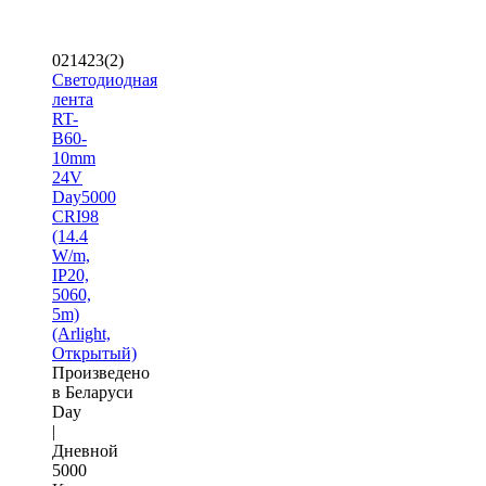
021423(2)
Светодиодная
лента
RT-
B60-
10mm
24V
Day5000
CRI98
(14.4
W/m,
IP20,
5060,
5m)
(Arlight,
Открытый)
Произведено
в Беларуси
Day
|
Дневной
5000