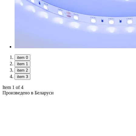
item 0
item 1
item 2
item 3
Item 1 of 4
Произведено в Беларуси