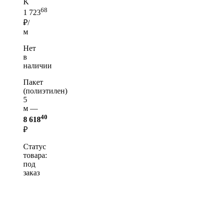
K
68
1 723
₽/
м
Нет
в
наличии
Пакет
(полиэтилен)
5
м —
40
8 618
₽
Статус
товара:
под
заказ