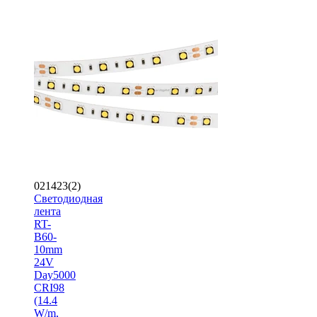
021423(2)
Светодиодная
лента
RT-
B60-
10mm
24V
Day5000
CRI98
(14.4
W/m,