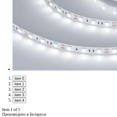
item 0
item 1
item 2
item 3
item 4
Item 1 of 5
Произведено в Беларуси