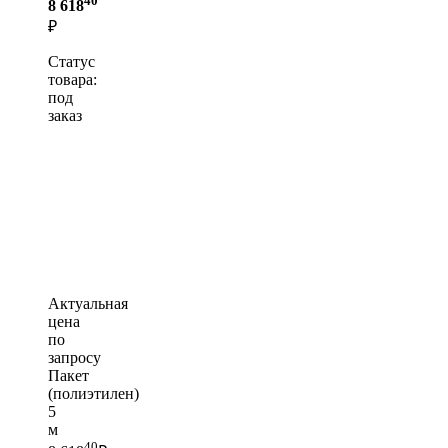
8 618
₽
Статус
товара:
под
заказ
Актуальная
цена
по
запросу
Пакет
(полиэтилен)
5
м
40