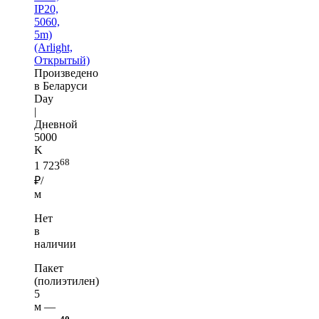
IP20,
5060,
5m)
(Arlight,
Открытый)
Произведено
в Беларуси
Day
|
Дневной
5000
K
68
1 723
₽/
м
Нет
в
наличии
Пакет
(полиэтилен)
5
м —
40