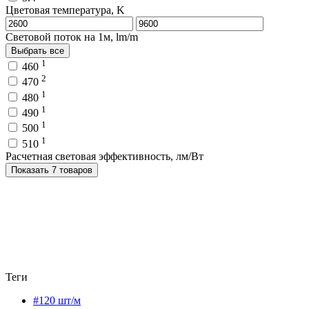
Цветовая температура, K
Световой поток на 1м, lm/m
Выбрать все
1
460
2
470
1
480
1
490
1
500
1
510
Расчетная световая эффективность, лм/Вт
Показать 7 товаров
Теги
#120 шт/м