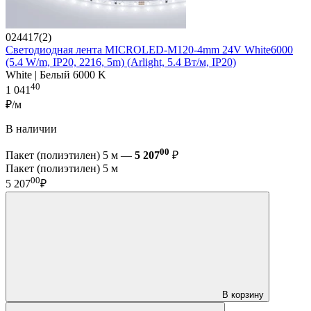
024417(2)
Светодиодная лента MICROLED-M120-4mm 24V White6000
(5.4 W/m, IP20, 2216, 5m) (Arlight, 5.4 Вт/м, IP20)
White | Белый 6000 K
40
1 041
₽/м
В наличии
00
Пакет (полиэтилен) 5 м —
5 207
₽
Пакет (полиэтилен) 5 м
00
5 207
₽
В корзину