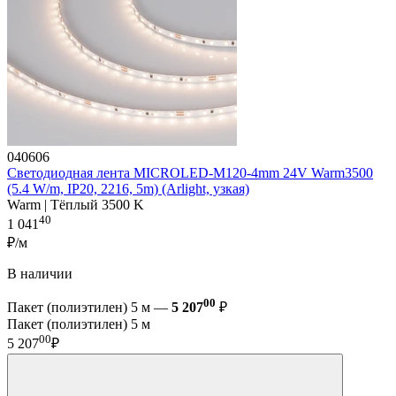
040606
Светодиодная лента MICROLED-M120-4mm 24V Warm3500
(5.4 W/m, IP20, 2216, 5m) (Arlight, узкая)
Warm | Тёплый 3500 K
40
1 041
₽/м
В наличии
00
Пакет (полиэтилен) 5 м —
5 207
₽
Пакет (полиэтилен) 5 м
00
5 207
₽