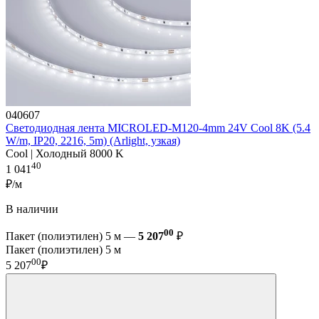
040607
Светодиодная лента MICROLED-M120-4mm 24V Cool 8K (5.4
W/m, IP20, 2216, 5m) (Arlight, узкая)
Cool | Холодный 8000 K
40
1 041
₽/м
В наличии
00
Пакет (полиэтилен) 5 м —
5 207
₽
Пакет (полиэтилен) 5 м
00
5 207
₽