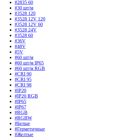
#2835 60
#30 шт/м
#3528 120
#3528 12V 120
#3528 12V 60
#3528 24V
#3528 60
#36V
#48V
#5V
#60 шт/м
#60 шт/м IP65
#60 шт/м RGB
#CRI 90
#CRI 95
#CRI 98
#IP20
#IP20 RGB
#IP65
#IP67
#RGB
#RGBW
#Белые
#Герметичные
#Желтые