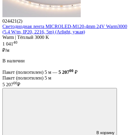
024421(2)
Светодиодная лента MICROLED-M120-4mm 24V Warm3000
(5.4 W/m, IP20, 2216, 5m) (Arlight, узкая)
Warm | Тёплый 3000 K
40
1 041
₽/м
В наличии
00
Пакет (полиэтилен) 5 м —
5 207
₽
Пакет (полиэтилен) 5 м
00
5 207
₽
В корзину