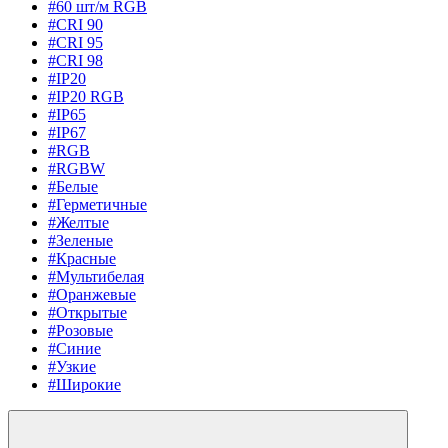
#60 шт/м RGB
#CRI 90
#CRI 95
#CRI 98
#IP20
#IP20 RGB
#IP65
#IP67
#RGB
#RGBW
#Белые
#Герметичные
#Желтые
#Зеленые
#Красные
#Мультибелая
#Оранжевые
#Открытые
#Розовые
#Синие
#Узкие
#Широкие