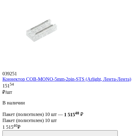
039251
Коннектор COB-MONO-5mm-2pin-STS (Arlight, Лента-Лента)
54
151
₽/шт
В наличии
40
Пакет (полиэтилен) 10 шт —
1 515
₽
Пакет (полиэтилен) 10 шт
40
1 515
₽