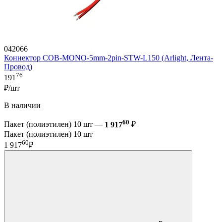
042066
Коннектор COB-MONO-5mm-2pin-STW-L150 (Arlight, Лента-
Провод)
76
191
₽/шт
В наличии
60
Пакет (полиэтилен) 10 шт —
1 917
₽
Пакет (полиэтилен) 10 шт
60
1 917
₽