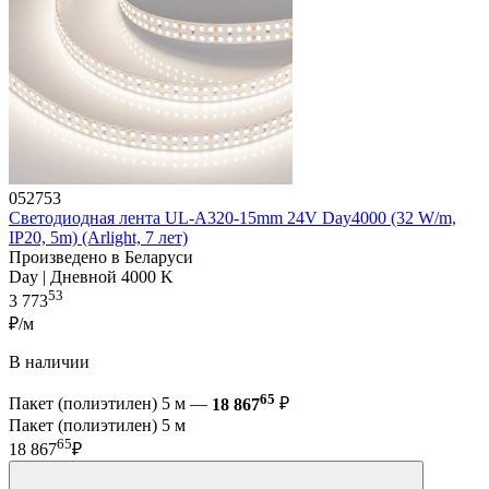
052753
Светодиодная лента UL-A320-15mm 24V Day4000 (32 W/m,
IP20, 5m) (Arlight, 7 лет)
Произведено в Беларуси
Day | Дневной 4000 K
53
3 773
₽/м
В наличии
65
Пакет (полиэтилен) 5 м —
18 867
₽
Пакет (полиэтилен) 5 м
65
18 867
₽