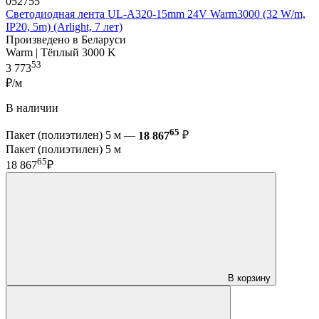
052755
Светодиодная лента UL-A320-15mm 24V Warm3000 (32 W/m,
IP20, 5m) (Arlight, 7 лет)
Произведено в Беларуси
Warm | Тёплый 3000 K
53
3 773
₽/м
В наличии
65
Пакет (полиэтилен) 5 м —
18 867
₽
Пакет (полиэтилен) 5 м
65
18 867
₽
В корзину