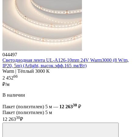
044497
Светодиодная лента UL-A126-10mm 24V Warm3000 (8 W/m,
IP20, 5m) (Arlight, высок.эфф.165 лм/Вт)
Warm | Тёплый 3000 K
66
2 452
₽/м
В наличии
30
Пакет (полиэтилен) 5 м —
12 263
₽
Пакет (полиэтилен) 5 м
30
12 263
₽