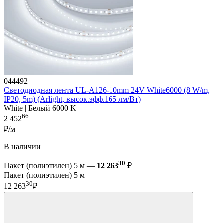
044492
Светодиодная лента UL-A126-10mm 24V White6000 (8 W/m,
IP20, 5m) (Arlight, высок.эфф.165 лм/Вт)
White | Белый 6000 K
66
2 452
₽/м
В наличии
30
Пакет (полиэтилен) 5 м —
12 263
₽
Пакет (полиэтилен) 5 м
30
12 263
₽