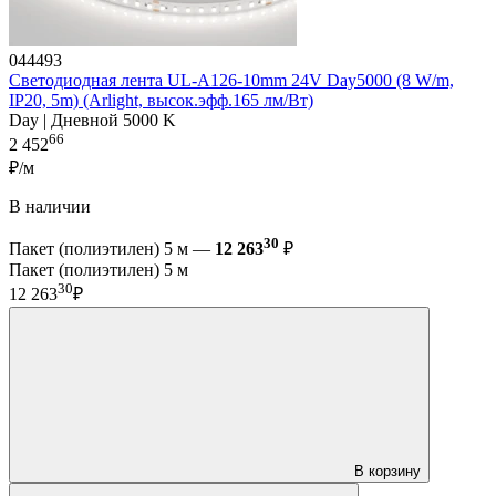
044493
Светодиодная лента UL-A126-10mm 24V Day5000 (8 W/m,
IP20, 5m) (Arlight, высок.эфф.165 лм/Вт)
Day | Дневной 5000 K
66
2 452
₽/м
В наличии
30
Пакет (полиэтилен) 5 м —
12 263
₽
Пакет (полиэтилен) 5 м
30
12 263
₽
В корзину