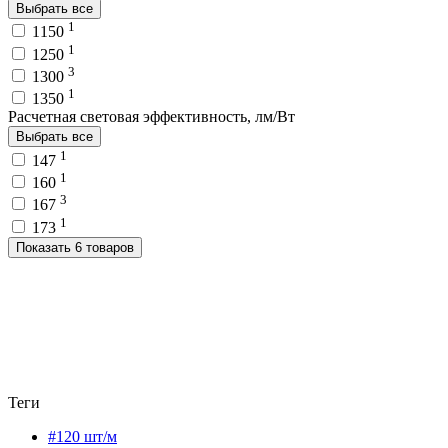
Выбрать все
1
1150
1
1250
3
1300
1
1350
Расчетная световая эффективность, лм/Вт
Выбрать все
1
147
1
160
3
167
1
173
Показать 6 товаров
Теги
#120 шт/м