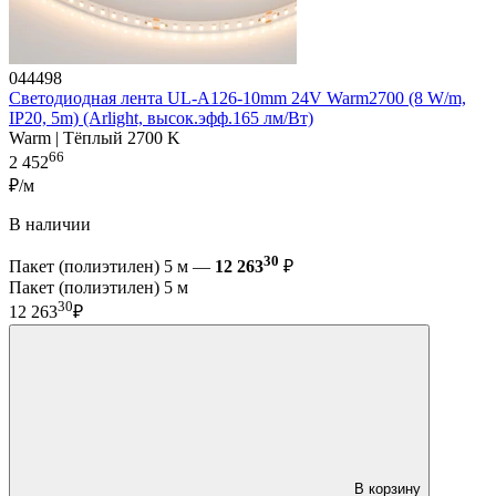
044498
Светодиодная лента UL-A126-10mm 24V Warm2700 (8 W/m,
IP20, 5m) (Arlight, высок.эфф.165 лм/Вт)
Warm | Тёплый 2700 K
66
2 452
₽/м
В наличии
30
Пакет (полиэтилен) 5 м —
12 263
₽
Пакет (полиэтилен) 5 м
30
12 263
₽
В корзину