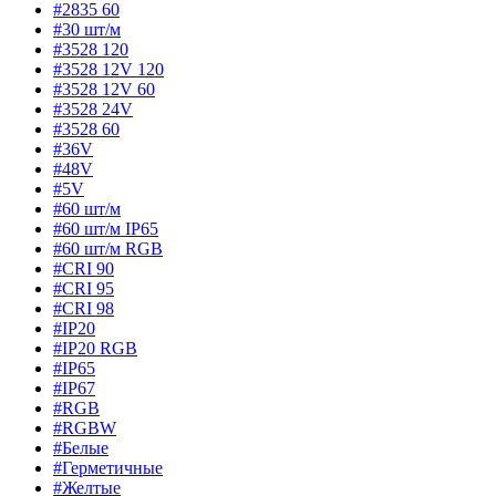
#2835 60
#30 шт/м
#3528 120
#3528 12V 120
#3528 12V 60
#3528 24V
#3528 60
#36V
#48V
#5V
#60 шт/м
#60 шт/м IP65
#60 шт/м RGB
#CRI 90
#CRI 95
#CRI 98
#IP20
#IP20 RGB
#IP65
#IP67
#RGB
#RGBW
#Белые
#Герметичные
#Желтые