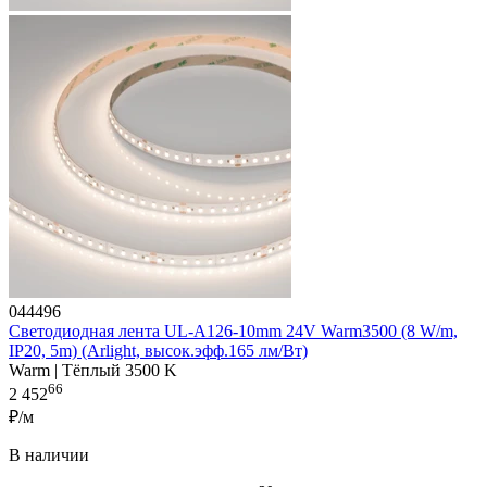
044496
Светодиодная лента UL-A126-10mm 24V Warm3500 (8 W/m,
IP20, 5m) (Arlight, высок.эфф.165 лм/Вт)
Warm | Тёплый 3500 K
66
2 452
₽/м
В наличии