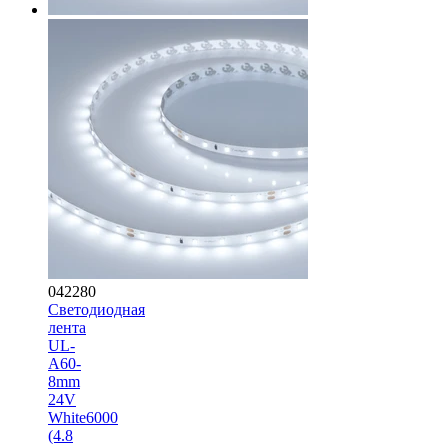
042280
Светодиодная
лента
UL-
A60-
8mm
24V
White6000
(4.8