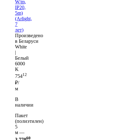
W/m,
IP20,
5m)
(Arlight,
7
лет)
Произведено
в Беларуси
White
|
Белый
6000
K
12
754
₽/
м
В
наличии
Пакет
(полиэтилен)
5
м —
60
3 770