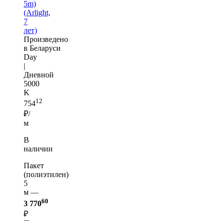
5m)
(Arlight,
7
лет)
Произведено
в Беларуси
Day
|
Дневной
5000
K
12
754
₽/
м
В
наличии
Пакет
(полиэтилен)
5
м —
60
3 770
₽