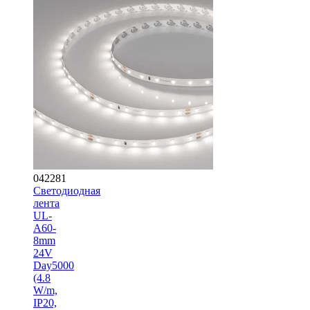
042281
Светодиодная
лента
UL-
A60-
8mm
24V
Day5000
(4.8
W/m,
IP20,