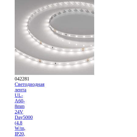
042281
Светодиодная
лента
UL-
A60-
8mm
24V
Day5000
(4.8
W/m,
IP20,