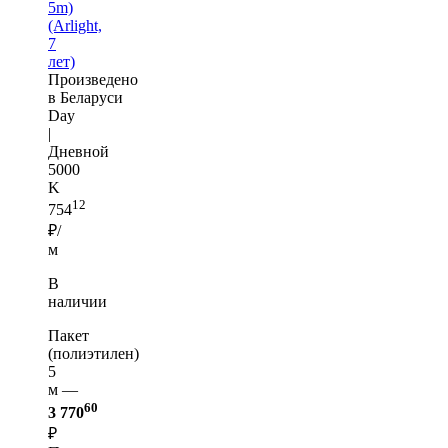
5m)
(Arlight,
7
лет)
Произведено
в Беларуси
Day
|
Дневной
5000
K
12
754
₽/
м
В
наличии
Пакет
(полиэтилен)
5
м —
60
3 770
₽