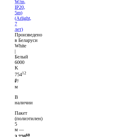
W/m,
IP20,
5m)
(Arlight,
7
лет)
Произведено
в Беларуси
White
|
Белый
6000
K
12
754
₽/
м
В
наличии
Пакет
(полиэтилен)
5
м —
60
3 770