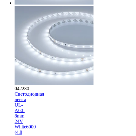
042280
Светодиодная
лента
UL-
A60-
8mm
24V
White6000
(4.8