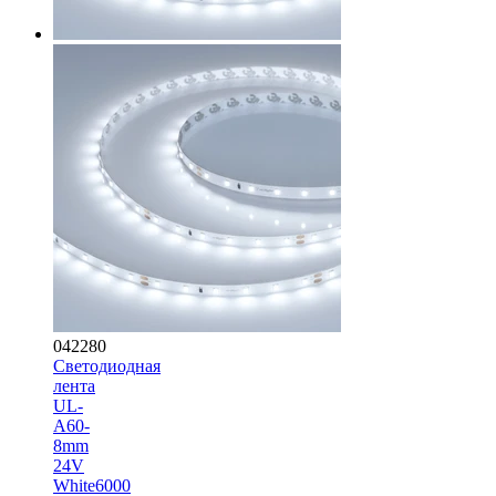
042280
Светодиодная
лента
UL-
A60-
8mm
24V
White6000