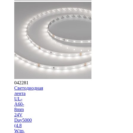
042281
Светодиодная
лента
UL-
A60-
8mm
24V
Day5000
(4.8
W/m,