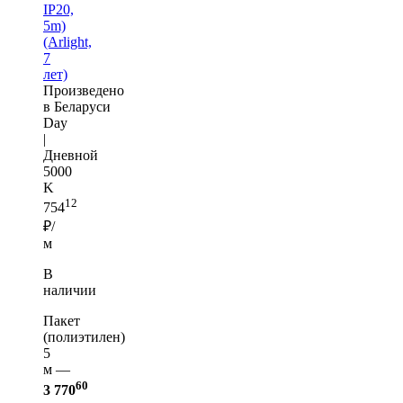
IP20,
5m)
(Arlight,
7
лет)
Произведено
в Беларуси
Day
|
Дневной
5000
K
12
754
₽/
м
В
наличии
Пакет
(полиэтилен)
5
м —
60
3 770