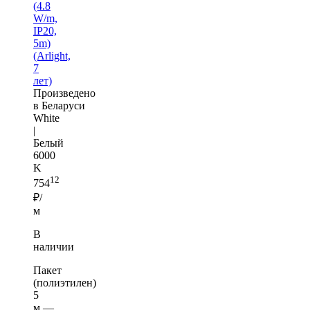
(4.8
W/m,
IP20,
5m)
(Arlight,
7
лет)
Произведено
в Беларуси
White
|
Белый
6000
K
12
754
₽/
м
В
наличии
Пакет
(полиэтилен)
5
м —