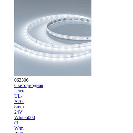
063306
Светодиодная
лента
UL-
A70-
8mm
24V
White6000
(3
W/m,