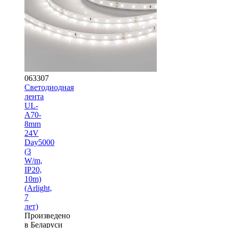
063307
Светодиодная
лента
UL-
A70-
8mm
24V
Day5000
(3
W/m,
IP20,
10m)
(Arlight,
7
лет)
Произведено
в Беларуси