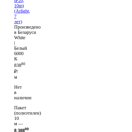
IP20,
10m)
(Arlight,
7
лет)
Произведено
в Беларуси
White
|
Белый
6000
K
80
838
₽/
м
Нет
в
наличии
Пакет
(полиэтилен)
10
м —
00
8 388