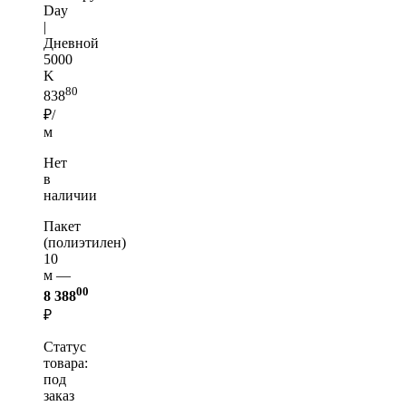
Day
|
Дневной
5000
K
80
838
₽/
м
Нет
в
наличии
Пакет
(полиэтилен)
10
м —
00
8 388
₽
Статус
товара:
под
заказ