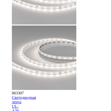
063307
Светодиодная
лента
UL-
A70-