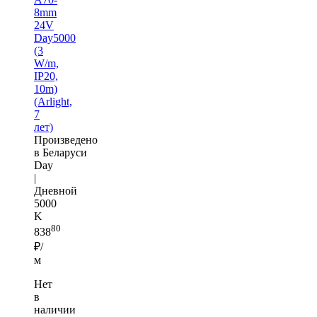
8mm
24V
Day5000
(3
W/m,
IP20,
10m)
(Arlight,
7
лет)
Произведено
в Беларуси
Day
|
Дневной
5000
K
80
838
₽/
м
Нет
в
наличии