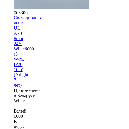
063306
Светодиодная
лента
UL-
A70-
8mm
24V
White6000
(3
W/m,
IP20,
10m)
(Arlight,
7
лет)
Произведено
в Беларуси
White
|
Белый
6000
K
80
838