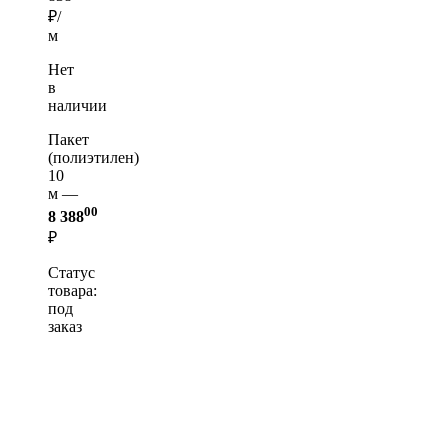
₽/
м
Нет
в
наличии
Пакет
(полиэтилен)
10
м —
00
8 388
₽
Статус
товара:
под
заказ