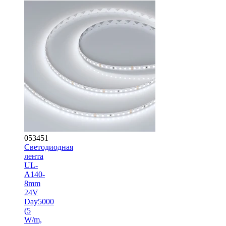
053451
Светодиодная
лента
UL-
A140-
8mm
24V
Day5000
(5
W/m,