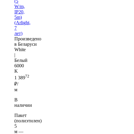
(5
W/m,
IP20,
5m)
(Arlight,
7
лет)
Произведено
в Беларуси
White
|
Белый
6000
K
72
1 389
₽/
м
В
наличии
Пакет
(полиэтилен)
5
м —