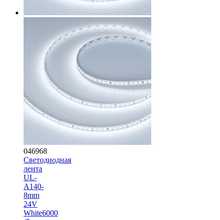
046968
Светодиодная
лента
UL-
A140-
8mm
24V
White6000