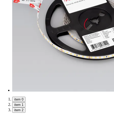
item 0
item 1
item 2