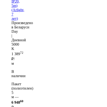
IP20,
5m)
(Arlight,
7
лет)
Произведено
в Беларуси
Day
|
Дневной
5000
K
72
1 389
₽/
м
В
наличии
Пакет
(полиэтилен)
5
м —
60
6 948