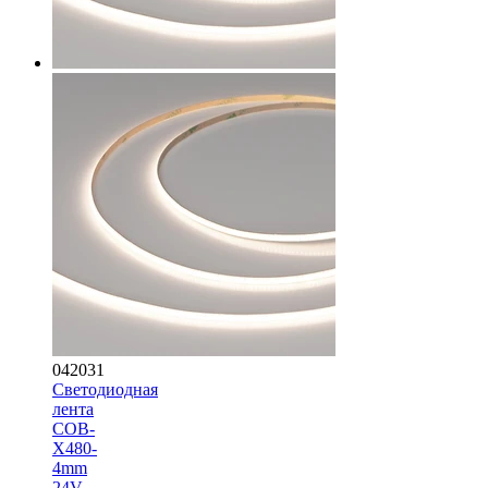
042031
Светодиодная
лента
COB-
X480-
4mm
24V