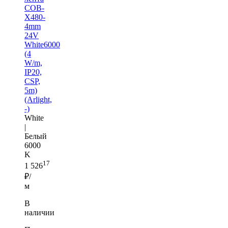
COB-
X480-
4mm
24V
White6000
(4
W/m,
IP20,
CSP,
5m)
(Arlight,
-)
White
|
Белый
6000
K
17
1 526
₽/
м
В
наличии