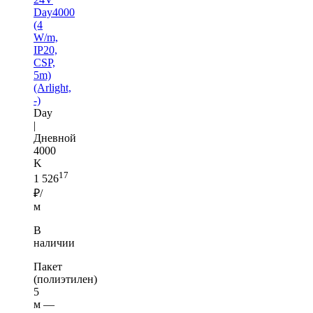
Day4000
(4
W/m,
IP20,
CSP,
5m)
(Arlight,
-)
Day
|
Дневной
4000
K
17
1 526
₽/
м
В
наличии
Пакет
(полиэтилен)
5
м —