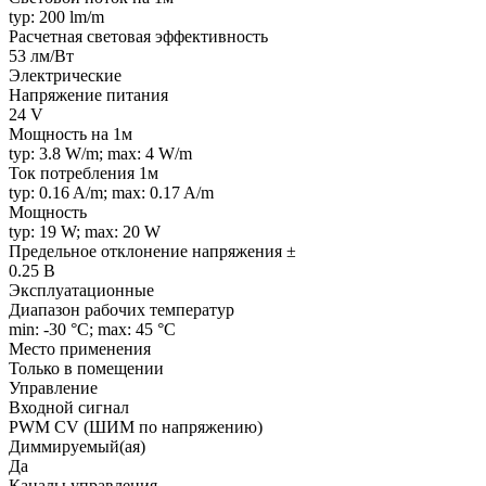
typ: 200 lm/m
Расчетная световая эффективность
53 лм/Вт
Электрические
Напряжение питания
24 V
Мощность на 1м
typ: 3.8 W/m; max: 4 W/m
Ток потребления 1м
typ: 0.16 A/m; max: 0.17 A/m
Мощность
typ: 19 W; max: 20 W
Предельное отклонение напряжения ±
0.25 В
Эксплуатационные
Диапазон рабочих температур
min: -30 °C; max: 45 °C
Место применения
Только в помещении
Управление
Входной сигнал
PWM СV (ШИМ по напряжению)
Диммируемый(ая)
Да
Каналы управления