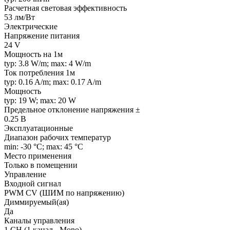
Расчетная световая эффективность
53 лм/Вт
Электрические
Напряжение питания
24 V
Мощность на 1м
typ: 3.8 W/m; max: 4 W/m
Ток потребления 1м
typ: 0.16 A/m; max: 0.17 A/m
Мощность
typ: 19 W; max: 20 W
Предельное отклонение напряжения ±
0.25 В
Эксплуатационные
Диапазон рабочих температур
min: -30 °C; max: 45 °C
Место применения
Только в помещении
Управление
Входной сигнал
PWM СV (ШИМ по напряжению)
Диммируемый(ая)
Да
Каналы управления
1 CH (1 канал - Mono)