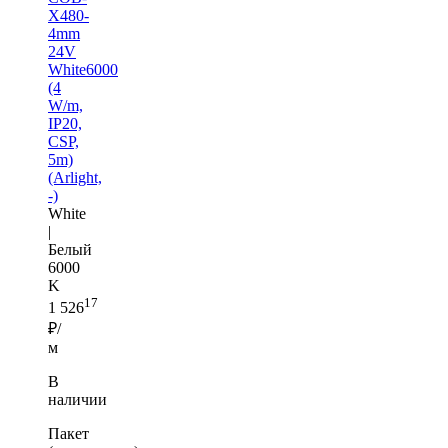
X480-
4mm
24V
White6000
(4
W/m,
IP20,
CSP,
5m)
(Arlight,
-)
White
|
Белый
6000
K
17
1 526
₽/
м
В
наличии
Пакет