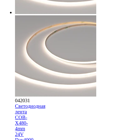
042031
Светодиодная
лента
COB-
X480-
4mm
24V
Day4000