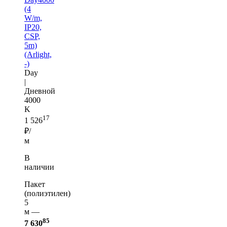
(4
W/m,
IP20,
CSP,
5m)
(Arlight,
-)
Day
|
Дневной
4000
K
17
1 526
₽/
м
В
наличии
Пакет
(полиэтилен)
5
м —
85
7 630