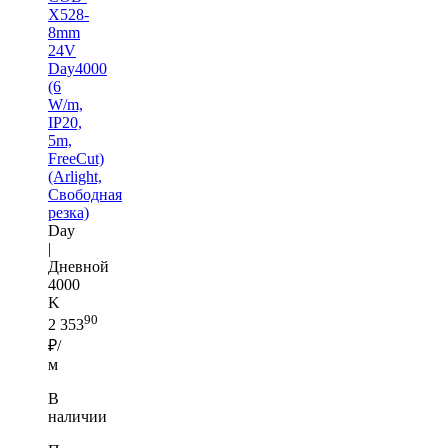
X528-
8mm
24V
Day4000
(6
W/m,
IP20,
5m,
FreeCut)
(Arlight,
Свободная
резка)
Day
|
Дневной
4000
K
90
2 353
₽/
м
В
наличии