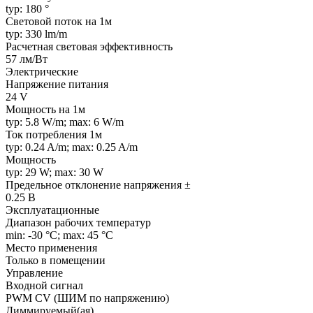
typ: 180 °
Световой поток на 1м
typ: 330 lm/m
Расчетная световая эффективность
57 лм/Вт
Электрические
Напряжение питания
24 V
Мощность на 1м
typ: 5.8 W/m; max: 6 W/m
Ток потребления 1м
typ: 0.24 A/m; max: 0.25 A/m
Мощность
typ: 29 W; max: 30 W
Предельное отклонение напряжения ±
0.25 В
Эксплуатационные
Диапазон рабочих температур
min: -30 °C; max: 45 °C
Место применения
Только в помещении
Управление
Входной сигнал
PWM СV (ШИМ по напряжению)
Диммируемый(ая)