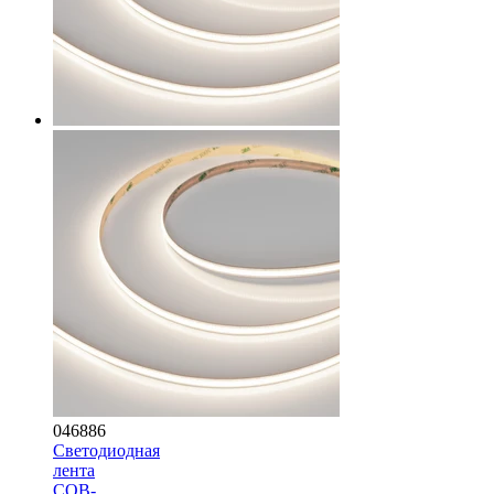
046886
Светодиодная
лента
COB-