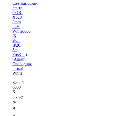
Светодиодная
лента
COB-
X528-
8mm
24V
White6000
(6
W/m,
IP20,
5m,
FreeCut)
(Arlight,
Свободная
резка)
White
|
Белый
6000
K
90
2 353
₽/
м