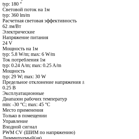
typ: 180 °
Световой поток на 1м
typ: 360 lm/m
Расчетная световая эффективность
62 лм/Вт
Электрические
Напряжение питания
24 V
Мощность на 1м
typ: 5.8 W/m; max: 6 W/m
Ток потребления 1м
typ: 0.24 A/m; max: 0.25 A/m
Мощность
typ: 29 W; max: 30 W
Предельное отклонение напряжения ±
0.25 В
Эксплуатационные
Диапазон рабочих температур
min: -30 °C; max: 45 °C
Место применения
Только в помещении
Управление
Входной сигнал
PWM СV (ШИМ по напряжению)
Диммируемый(ая)