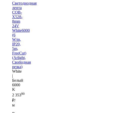
Светодиодная
лента
COB-
X528-
8mm
24V
White6000
(6
W/m,
IP20,
5m,
FreeCut)
(Arlight,
Свободная
резка)
White
|
Белый
6000
K
90
2 353
₽/
м