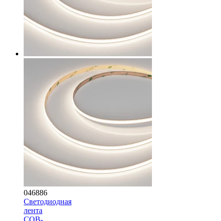
046886
Светодиодная
лента
COB-