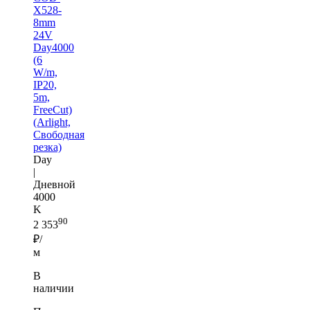
X528-
8mm
24V
Day4000
(6
W/m,
IP20,
5m,
FreeCut)
(Arlight,
Свободная
резка)
Day
|
Дневной
4000
K
90
2 353
₽/
м
В
наличии