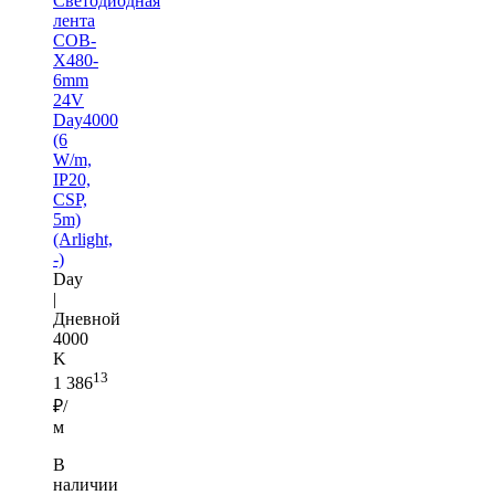
Светодиодная
лента
COB-
X480-
6mm
24V
Day4000
(6
W/m,
IP20,
CSP,
5m)
(Arlight,
-)
Day
|
Дневной
4000
K
13
1 386
₽/
м
В
наличии