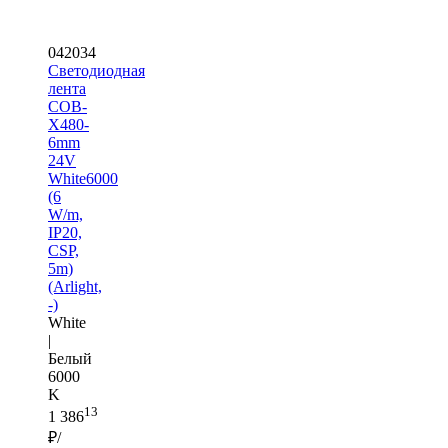
042034
Светодиодная
лента
COB-
X480-
6mm
24V
White6000
(6
W/m,
IP20,
CSP,
5m)
(Arlight,
-)
White
|
Белый
6000
K
13
1 386
₽/