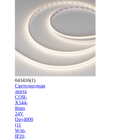
043416(1)
Светодиодная
лента
COB-
X544-
8mm
24V
Day4000
(11
W/m,
IP20,