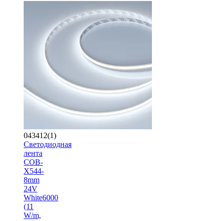
043412(1)
Светодиодная
лента
COB-
X544-
8mm
24V
White6000
(11
W/m,