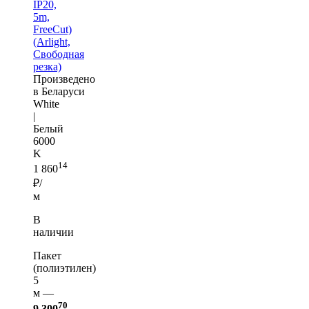
IP20,
5m,
FreeCut)
(Arlight,
Свободная
резка)
Произведено
в Беларуси
White
|
Белый
6000
K
14
1 860
₽/
м
В
наличии
Пакет
(полиэтилен)
5
м —
70
9 300