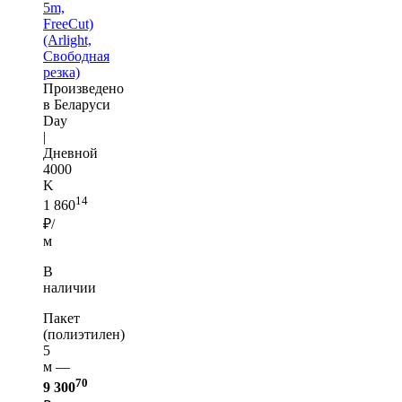
5m,
FreeCut)
(Arlight,
Свободная
резка)
Произведено
в Беларуси
Day
|
Дневной
4000
K
14
1 860
₽/
м
В
наличии
Пакет
(полиэтилен)
5
м —
70
9 300