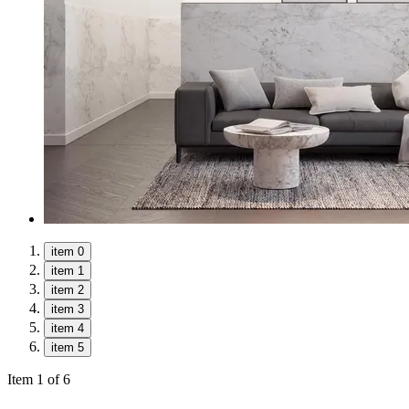
item 0
item 1
item 2
item 3
item 4
item 5
Item 1 of 6