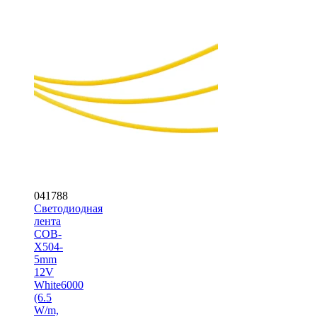
041788
Светодиодная
лента
COB-
X504-
5mm
12V
White6000
(6.5
W/m,