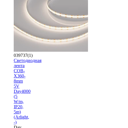
039737(1)
Светодиодная
лента
COB-
X360-
8mm
5V
Day4000
(5
W/m,
IP20,
5m)
(Arlight,
-)
Day