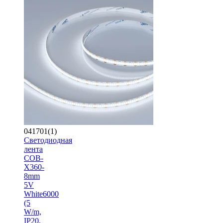
041701(1)
Светодиодная
лента
COB-
X360-
8mm
5V
White6000
(5
W/m,
IP20,