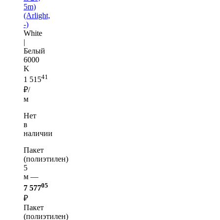
5m)
(Arlight,
-)
White
|
Белый
6000
K
41
1 515
₽/
м
Нет
в
наличии
Пакет
(полиэтилен)
5
м —
05
7 577
₽
Пакет
(полиэтилен)