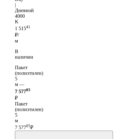
|
Дневной
4000
K
41
1 515
₽/
м
В
наличии
Пакет
(полиэтилен)
5
м —
05
7 577
₽
Пакет
(полиэтилен)
5
м
05
7 577
₽