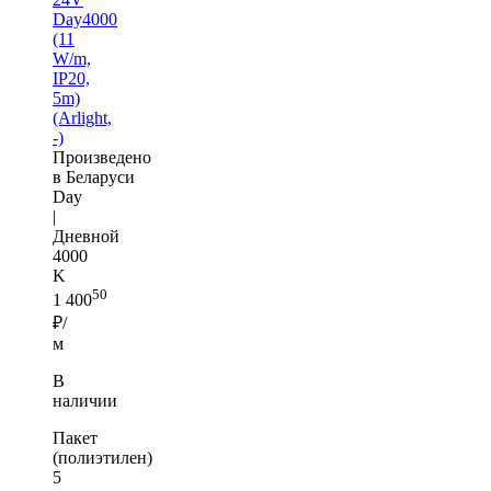
Day4000
(11
W/m,
IP20,
5m)
(Arlight,
-)
Произведено
в Беларуси
Day
|
Дневной
4000
K
50
1 400
₽/
м
В
наличии
Пакет
(полиэтилен)
5