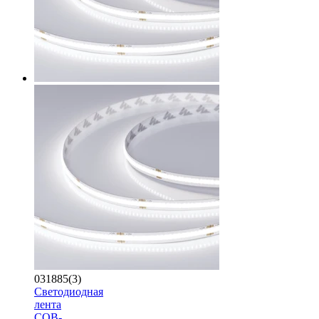
031885(3)
Светодиодная
лента
COB-