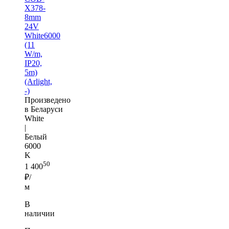
X378-
8mm
24V
White6000
(11
W/m,
IP20,
5m)
(Arlight,
-)
Произведено
в Беларуси
White
|
Белый
6000
K
50
1 400
₽/
м
В
наличии