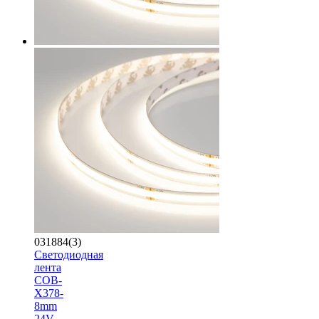
031884(3)
Светодиодная
лента
COB-
X378-
8mm
24V