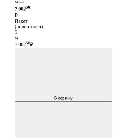
м —
50
7 002
₽
Пакет
(полиэтилен)
5
м
50
7 002
₽
В корзину