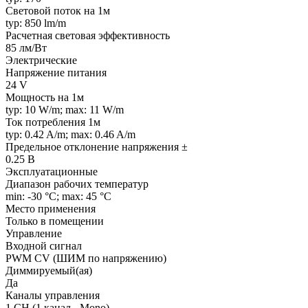
Световой поток на 1м
typ: 850 lm/m
Расчетная световая эффективность
85 лм/Вт
Электрические
Напряжение питания
24 V
Мощность на 1м
typ: 10 W/m; max: 11 W/m
Ток потребления 1м
typ: 0.42 A/m; max: 0.46 A/m
Предельное отклонение напряжения ±
0.25 В
Эксплуатационные
Диапазон рабочих температур
min: -30 °C; max: 45 °C
Место применения
Только в помещении
Управление
Входной сигнал
PWM СV (ШИМ по напряжению)
Диммируемый(ая)
Да
Каналы управления
1 CH (1 канал - Mono)