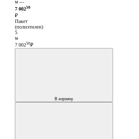
м —
50
7 002
₽
Пакет
(полиэтилен)
5
м
50
7 002
₽
В корзину