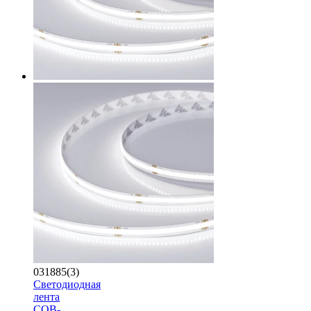
031885(3)
Светодиодная
лента
COB-