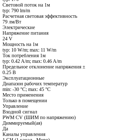
Световой поток на 1м
typ: 790 lm/m
Расчетная световая эффективность
79 лм/Вт
Электрические
Напряжение питания
24 V
Мощность на 1м
typ: 10 W/m; max: 11 W/m
Ток потребления 1м
typ: 0.42 A/m; max: 0.46 A/m
Предельное отклонение напряжения ±
0.25 В
Эксплуатационные
Диапазон рабочих температур
min: -30 °C; max: 45 °C
Место применения
Только в помещении
Управление
Входной сигнал
PWM СV (ШИМ по напряжению)
Диммируемый(ая)
Да
Каналы управления
1 CH (1 канал - Mono)