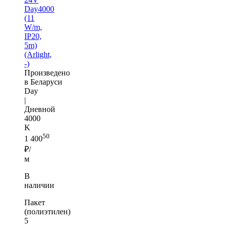
Day4000
(11
W/m,
IP20,
5m)
(Arlight,
-)
Произведено
в Беларуси
Day
|
Дневной
4000
K
50
1 400
₽/
м
В
наличии
Пакет
(полиэтилен)
5