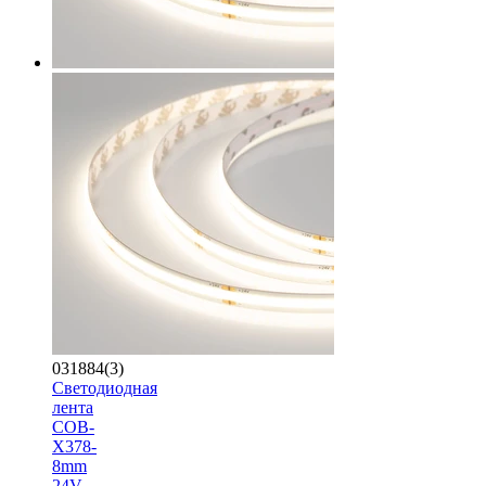
031884(3)
Светодиодная
лента
COB-
X378-
8mm
24V