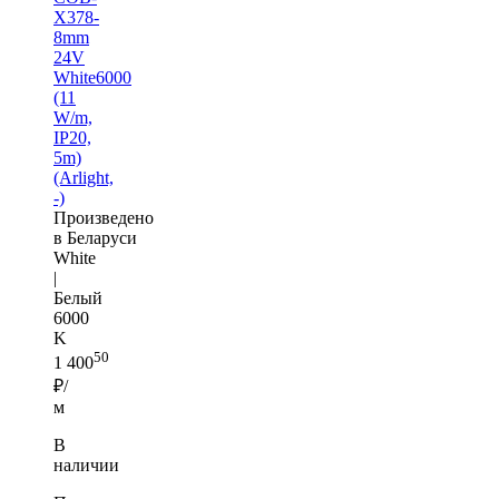
X378-
8mm
24V
White6000
(11
W/m,
IP20,
5m)
(Arlight,
-)
Произведено
в Беларуси
White
|
Белый
6000
K
50
1 400
₽/
м
В
наличии