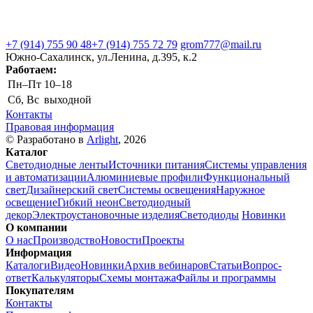
+7 (914) 755 90 48
+7 (914) 755 72 79
grom777@mail.ru
Южно-Сахалинск, ул.Ленина, д.395, к.2
Работаем:
Пн–Пт
10–18
Сб, Вс
выходной
Контакты
Правовая информация
© Разработано в
Arlight
, 2026
Каталог
Светодиодные ленты
Источники питания
Системы управления
и автоматизации
Алюминиевые профили
Функциональный
свет
Дизайнерский свет
Системы освещения
Наружное
освещение
Гибкий неон
Светодиодный
декор
Электроустановочные изделия
Светодиоды
Новинки
О компании
О нас
Производство
Новости
Проекты
Информация
Каталоги
Видео
Новинки
Архив вебинаров
Статьи
Вопрос-
ответ
Калькуляторы
Схемы монтажа
Файлы и программы
Покупателям
Контакты