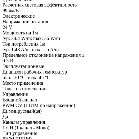
Расчетная световая эффективность
99 лм/Вт
Электрические
Напряжение питания
24 V
Мощность на 1м
typ: 34.4 W/m; max: 36 W/m
Ток потребления 1м
typ: 1.43 A/m; max: 1.5 A/m
Предельное отклонение напряжения ±
0.5 В
Эксплуатационные
Диапазон рабочих температур
min: -30 °C; max: 45 °C
Место применения
Только в помещении
Управление
Входной сигнал
PWM СV (ШИМ по напряжению)
Диммируемый(ая)
Да
Каналы управления
1 CH (1 канал - Mono)
Тип управления
PWM (ШИМ)