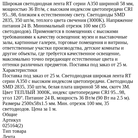
Широкая светодиодная лента RT серии A350 шириной 58 мм,
мощностью 36 Вт/м, с высоким индексом цветопередачи CRI
95...98, близким к естественному свету. Светодиоды SMD
2835, 350 шт/м, теплого цвета свечения (3000K). Напряжение
питания 24 В. Минимальный отрезок 100 мм (35
светодиодов). Применяется в помещениях с высокими
требованиями к качеству освещения: музеи и выставочные
залы, картинные галереи, торговые помещения и витрины,
ответственные участки производства, детские комнаты и
другие объекты, где требуется качественное освещение,
максимально точно передающее естественные цвета и
оттенки различных предметов. Поставка под заказ от 25 м.
Характеристики
Поставка под заказ от 25 м. Светодиодная широкая лента RT
серии A350 с высоким индексом цветопередачи. Светодиоды
SMD 2835, 350 шт/м, белая плата шириной 58 мм, скотч 3М.
Цвет ТЕПЛЫЙ 3000K, индекс цветопередачи CRI 95...98,
угол 120°. Питание 24 В, мощность 36 Вт/м (90 Вт на 2.5 м).
Размеры 2500х58х1.5 мм. Мин. отрезок 100 мм, 35
светодиодов. Цена за 1 м.
Общие
Артикул
025164(2)
Тип товара
Лента