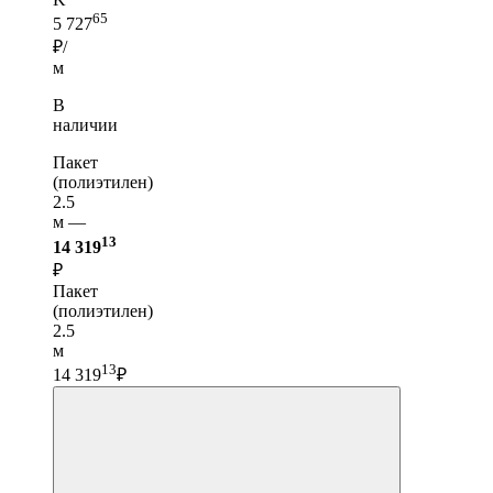
65
5 727
₽/
м
В
наличии
Пакет
(полиэтилен)
2.5
м —
13
14 319
₽
Пакет
(полиэтилен)
2.5
м
13
14 319
₽