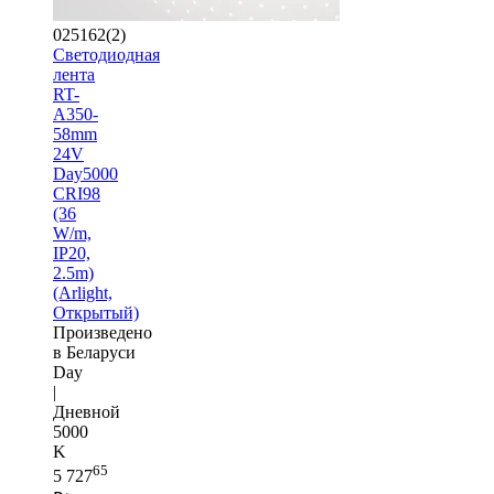
025162(2)
Светодиодная
лента
RT-
A350-
58mm
24V
Day5000
CRI98
(36
W/m,
IP20,
2.5m)
(Arlight,
Открытый)
Произведено
в Беларуси
Day
|
Дневной
5000
K
65
5 727