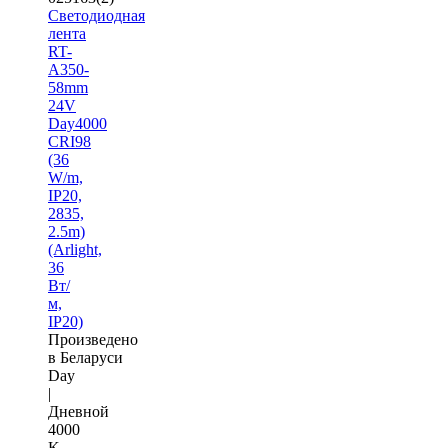
Светодиодная
лента
RT-
A350-
58mm
24V
Day4000
CRI98
(36
W/m,
IP20,
2835,
2.5m)
(Arlight,
36
Вт/
м,
IP20)
Произведено
в Беларуси
Day
|
Дневной
4000
K