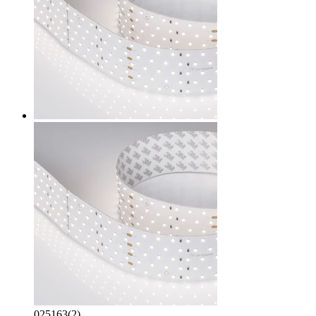
025163(2)