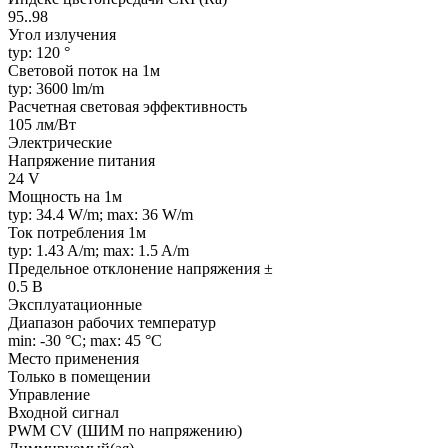
95..98
Угол излучения
typ: 120 °
Световой поток на 1м
typ: 3600 lm/m
Расчетная световая эффективность
105 лм/Вт
Электрические
Напряжение питания
24 V
Мощность на 1м
typ: 34.4 W/m; max: 36 W/m
Ток потребления 1м
typ: 1.43 A/m; max: 1.5 A/m
Предельное отклонение напряжения ±
0.5 В
Эксплуатационные
Диапазон рабочих температур
min: -30 °C; max: 45 °C
Место применения
Только в помещении
Управление
Входной сигнал
PWM СV (ШИМ по напряжению)