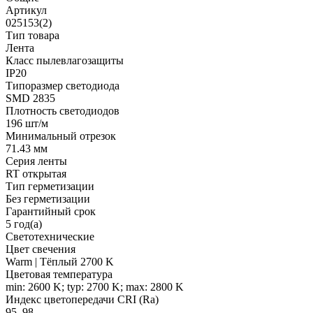
Артикул
025153(2)
Тип товара
Лента
Класс пылевлагозащиты
IP20
Типоразмер светодиода
SMD 2835
Плотность светодиодов
196 шт/м
Минимальный отрезок
71.43 мм
Серия ленты
RT открытая
Тип герметизации
Без герметизации
Гарантийный срок
5 год(а)
Светотехнические
Цвет свечения
Warm | Тёплый 2700 K
Цветовая температура
min: 2600 K; typ: 2700 K; max: 2800 K
Индекс цветопередачи CRI (Ra)
95..98