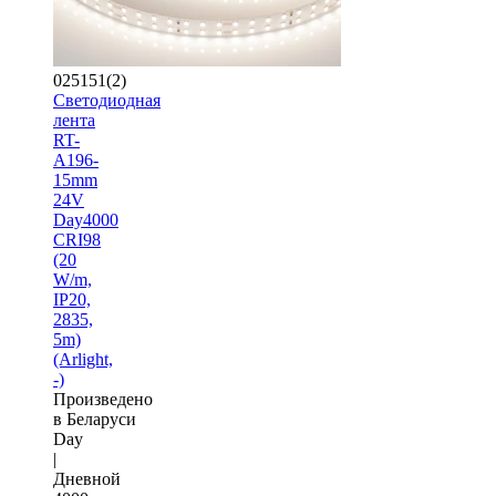
025151(2)
Светодиодная
лента
RT-
A196-
15mm
24V
Day4000
CRI98
(20
W/m,
IP20,
2835,
5m)
(Arlight,
-)
Произведено
в Беларуси
Day
|
Дневной