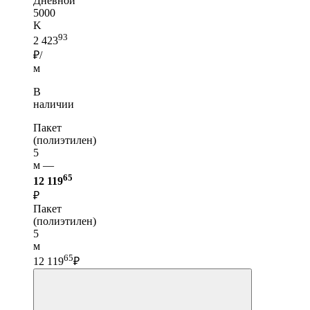
Дневной
5000
K
93
2 423
₽/
м
В
наличии
Пакет
(полиэтилен)
5
м —
65
12 119
₽
Пакет
(полиэтилен)
5
м
65
12 119
₽