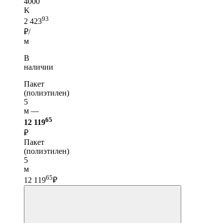
4000
K
93
2 423
₽/
м
В
наличии
Пакет
(полиэтилен)
5
м —
65
12 119
₽
Пакет
(полиэтилен)
5
м
65
12 119
₽