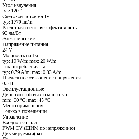
Угол излучения
typ: 120 °
Световой поток на 1м
typ: 1770 lm/m
Расчетная световая эффективность
93 лм/Вт
Электрические
Напряжение питания
24 V
Мощность на 1м
typ: 19 W/m; max: 20 W/m
Ток потребления 1м
typ: 0.79 A/m; max: 0.83 A/m
Предельное отклонение напряжения ±
0.5 В
Эксплуатационные
Диапазон рабочих температур
min: -30 °C; max: 45 °C
Место применения
Только в помещении
Управление
Входной сигнал
PWM СV (ШИМ по напряжению)
Диммируемый(ая)