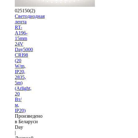
025150(2)
Светодиодная
лента
RT-
A196-
15mm
24V
Day5000
CRI98
(20
W/m,
IP20,
2835,
5m)
(Arlight,
20
Вт/
м,
IP20)
Произведено
в Беларуси
Day
|