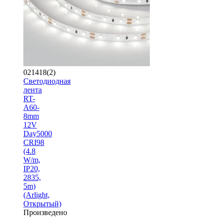
021418(2)
Светодиодная
лента
RT-
A60-
8mm
12V
Day5000
CRI98
(4.8
W/m,
IP20,
2835,
5m)
(Arlight,
Открытый)
Произведено