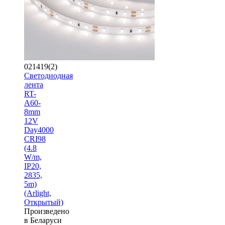
021419(2)
Светодиодная
лента
RT-
A60-
8mm
12V
Day4000
CRI98
(4.8
W/m,
IP20,
2835,
5m)
(Arlight,
Открытый)
Произведено
в Беларуси