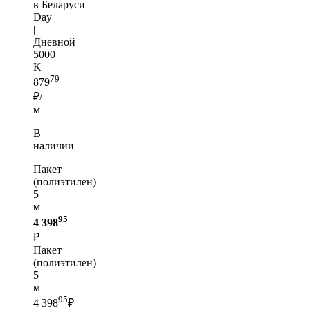
в Беларуси
Day
|
Дневной
5000
K
79
879
₽/
м
В
наличии
Пакет
(полиэтилен)
5
м —
95
4 398
₽
Пакет
(полиэтилен)
5
м
95
4 398
₽