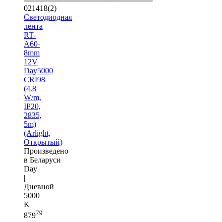
021418(2)
Светодиодная
лента
RT-
A60-
8mm
12V
Day5000
CRI98
(4.8
W/m,
IP20,
2835,
5m)
(Arlight,
Открытый)
Произведено
в Беларуси
Day
|
Дневной
5000
K
79
879