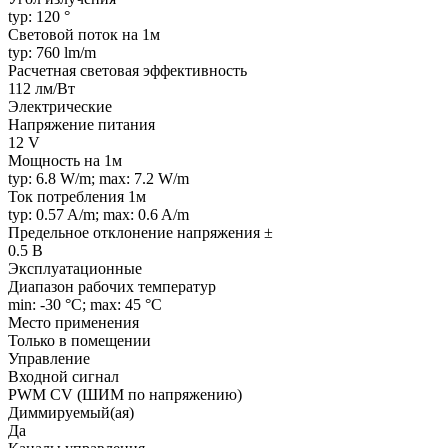
typ: 120 °
Световой поток на 1м
typ: 760 lm/m
Расчетная световая эффективность
112 лм/Вт
Электрические
Напряжение питания
12 V
Мощность на 1м
typ: 6.8 W/m; max: 7.2 W/m
Ток потребления 1м
typ: 0.57 A/m; max: 0.6 A/m
Предельное отклонение напряжения ±
0.5 В
Эксплуатационные
Диапазон рабочих температур
min: -30 °C; max: 45 °C
Место применения
Только в помещении
Управление
Входной сигнал
PWM СV (ШИМ по напряжению)
Диммируемый(ая)
Да