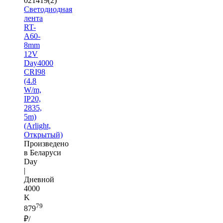
021419(2)
Светодиодная
лента
RT-
A60-
8mm
12V
Day4000
CRI98
(4.8
W/m,
IP20,
2835,
5m)
(Arlight,
Открытый)
Произведено
в Беларуси
Day
|
Дневной
4000
K
79
879
₽/