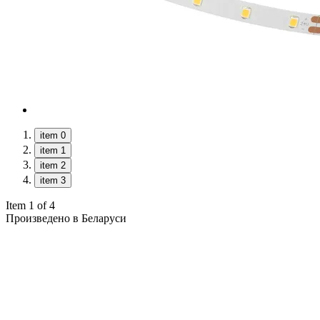
item 0
item 1
item 2
item 3
Item 1 of 4
Произведено в Беларуси