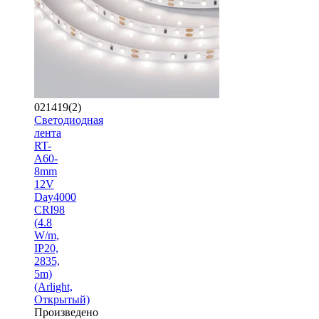
021419(2)
Светодиодная
лента
RT-
A60-
8mm
12V
Day4000
CRI98
(4.8
W/m,
IP20,
2835,
5m)
(Arlight,
Открытый)
Произведено