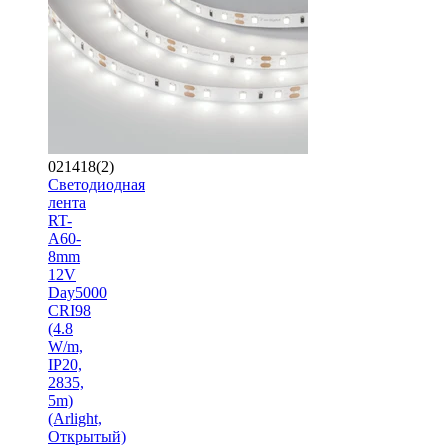
021418(2)
Светодиодная
лента
RT-
A60-
8mm
12V
Day5000
CRI98
(4.8
W/m,
IP20,
2835,
5m)
(Arlight,
Открытый)