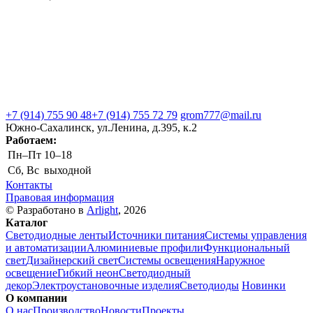
+7 (914) 755 90 48
+7 (914) 755 72 79
grom777@mail.ru
Южно-Сахалинск, ул.Ленина, д.395, к.2
Работаем:
Пн–Пт
10–18
Сб, Вс
выходной
Контакты
Правовая информация
© Разработано в
Arlight
, 2026
Каталог
Светодиодные ленты
Источники питания
Системы управления
и автоматизации
Алюминиевые профили
Функциональный
свет
Дизайнерский свет
Системы освещения
Наружное
освещение
Гибкий неон
Светодиодный
декор
Электроустановочные изделия
Светодиоды
Новинки
О компании
О нас
Производство
Новости
Проекты