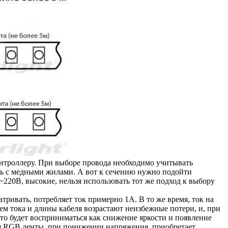
нтроллеру. При выборе провода необходимо учитывать
ель с медными жилами. А вот к сечению нужно подойти
~220В, высокие, нельзя использовать тот же подход к выбору
тривать, потребляет ток примерно 1А. В то же время, ток на
ем тока и длины кабеля возрастают неизбежные потери, и, при
это будет восприниматься как снижение яркости и появление
я RGB ленты, при понижении напряжения, приобретает