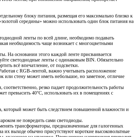
отдельному блоку питания, размещая его максимально близко к
е «золотой середины» можно использовать один блок питания на
тодиодной ленты по всей длине, необходимо подавать
Такая необходимость чаще возникает с многоцветными
ты. На основании этого каждой ленте присваивается
ьзуйте светодиодные ленты с одинаковым BIN. Обязательно
ртить всё впечатление, от подсветки.
 Работая с RGB-лентой, важно учитывать расположение
ок или стену может иметь небольшое, но заметное, отличие
, соответственно, резко падает продолжительность работы
жет превысить 40°C, использовать их в помещениях с
та, который может быть следствием повышенной влажности и
нароком не повредить сами светодиоды.
менять трансформаторы, предназначенные для галогенных
 на их выходе обычно присутствуют короткие высоковольтные
ты, указанное на упаковке. Превышение напряжения приводит