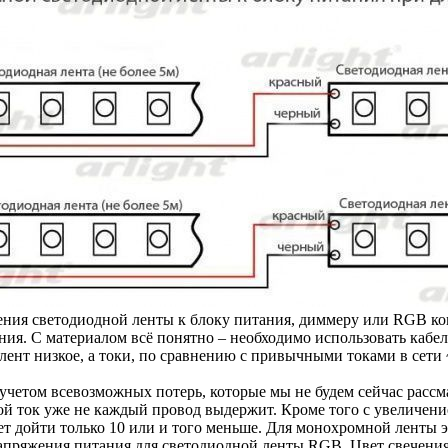
ения светодиодной ленты к блоку питания, диммеру или RGB ко
ения. С материалом всё понятно – необходимо использовать каб
лент низкое, а токи, по сравнению с привычными токами в сети 
 учетом всевозможных потерь, которые мы не будем сейчас рассма
кой ток уже не каждый провод выдержит. Кроме того с увеличени
ет дойти только 10 или и того меньше. Для монохромной ленты 
апряжения питания для светодиодной ленты RGB. Цвет свечени