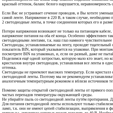
красный оттенок, баланс белого нарушается, неравномерность 
Если Вас не устраивает сечение проводов, и Вы хотите уменьш
самой ленте. Напряжение в 220 В, в таком случае, необходимо
2 светодиодные ленты, в точке соединения которых его и разм
Потери напряжения возникают не только на питающем кабеле, 
напряжение питания на оба её конца. Особенно эффективен та
светодиодными лентами, т.к. наш глаз намного чувствительнее 
Светодиоды, устанавливаемые на ленту, проходят тщательный 
показатель BIN, который указывается на упаковке. При монтаж
посмотрите BIN на упаковках, и, если он разный, даже не пыта
Поделимся ещё одной хитростью, которую мало кто знает, но 
кристаллов внутри светодиодов, устанавливая все ленты в одн
оттенка.
Светодиоды не приемлют высоких температур. Если кристалл св
светодиодной ленты. Поэтому мы не рекомендуем устанавливат
аналогичным температурным режимом и вблизи источников те
Помимо защиты открытой светодиодной ленты от прямого попа
частых перепадов температуры окружающей среды.
Не убирайте пыль со светодиодной ленты путём протирания. Д
Для питания светодиодной ленты используют только стабилиз
ламп, т.к. они не имеют цепей стабилизации, выпрямления и ф
импульсы, амплитуда которых может доходить до 40 В. Необх