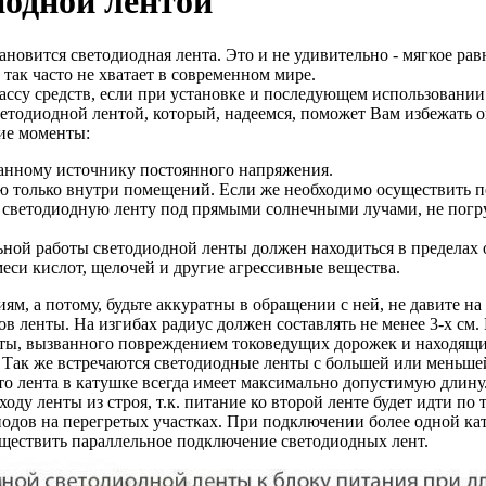
иодной лентой
новится светодиодная лента. Это и не удивительно - мягкое ра
так часто не хватает в современном мире.
ссу средств, если при установке и последующем использовании 
етодиодной лентой, который, надеемся, поможет Вам избежать 
ие моменты:
ванному источнику постоянного напряжения.
ю только внутри помещений. Если же необходимо осуществить по
ть светодиодную ленту под прямыми солнечными лучами, не погру
ой работы светодиодной ленты должен находиться в пределах от
еси кислот, щелочей и другие агрессивные вещества.
м, а потому, будьте аккуратны в обращении с ней, не давите н
ов ленты. На изгибах радиус должен составлять не менее 3-х см
енты, вызванного повреждением токоведущих дорожек и находящи
. Так же встречаются светодиодные ленты с большей или меньшей
то лента в катушке всегда имеет максимально допустимую длину
оду ленты из строя, т.к. питание ко второй ленте будет идти п
дов на перегретых участках. При подключении более одной кат
уществить параллельное подключение светодиодных лент.