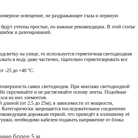
вномерное освещение, не раздражающее глаза и нервную
будут учтены простые, но важные рекомендации. В этой статье
ошибок и разочарований.
дсветку на улице, то используется герметичная светодиодная
жать в воду даже частично, тщательно герметизировать все
 -25 до +40 °С.
а поверхность самих светодиодов. При монтаже светодиодной
. Не скручивайте и не растягивайте основу ленты. Подобные
хся на них элементов.
 длиной (от 2.5 до 25м), в зависимости от мощности,
. Категорически запрещается последовательное соединение
о токоведущим дорожкам первой, что приведёт к излишнему её
ушки, необходимо кабелем подавать напряжение от блока