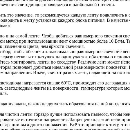
свечения светодиодов проявляется в наибольшей степени.
ить это значение, то рекомендуется каждую ленту подключить к 
 подводить к месту установки каждого блока питания. В качеств
ещают.
но и на самой ленте. Чтобы добиться равномерного свечения све
кой метод при использовании лент с мощностью более 10 Вт/м. 
к изменению цвета, чем яркости свечения.
отбор, чтобы обеспечить максимально равномерное свечение лен
е сразу нескольких катушек на один участок обязательно испол
йтесь монтировать ленты по соседству. Различие лент может испо
которая позволяет добиться идеальной равномерности подсветки.
ом направлении. Иначе, свет от разных лент, падающий на потол
етодиода нагревается свыше 60°C, происходит его деградация и
ь светодиодные ленты на поверхности, температура которых мо
пла.
дания влаги, важно не допустить образования на ней конденса
ля чистки ленты гораздо лучше использовать пылесос, чтобы не
ированные источники напряжения. Запрещено для этой цели при
ильтрации выходного напряжения. Всё это приводит к тому, что
одимо чётко выдерживать напряжение питания светодиодной лен