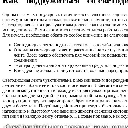
Как "подружиться" со светод
Одним из самых популярных источников освещения сегодня ста
систему, приносит нам только положительные эмоции, которых 
Светодиодная лента прослужит вам долгие годы и сэкономит ма
мы поделимся с Вами своим многолетним опытом работы со св
Для начала, необходимо обратить особое внимание на следующ
Светодиодная лента подключается только к стабилизиро
Открытая светодиодная лента рассчитана на эксплуатаци
лента. Здесь важно обеспечить ряд условий: не размеща
соединения.
Температурный диапазон окружающей среды для нормальн
В воздухе не должны присутствовать водяные пары, прим
Светодиодная лента чувствительна к механическим повреждения
ленты не изгибайте её в плоскости основания. Избегайте излом
действия могут привести к выходу из строя целых отрезков л
Стандартная длина одной ленты, намотанной на катушку, - 5 м
конструкции и других параметров. Обратите внимание на то, ч
двух и более лент. Подобные действия приведут к быстрому вых
нагреванию и быстрому уменьшению яркости свечения светодио
питания на каждую ленту отдельно. На схеме показано, как ос