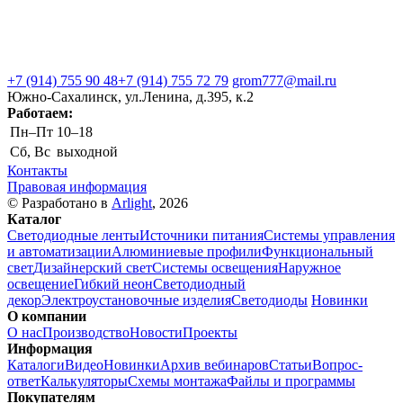
+7 (914) 755 90 48
+7 (914) 755 72 79
grom777@mail.ru
Южно-Сахалинск, ул.Ленина, д.395, к.2
Работаем:
Пн–Пт
10–18
Сб, Вс
выходной
Контакты
Правовая информация
© Разработано в
Arlight
, 2026
Каталог
Светодиодные ленты
Источники питания
Системы управления
и автоматизации
Алюминиевые профили
Функциональный
свет
Дизайнерский свет
Системы освещения
Наружное
освещение
Гибкий неон
Светодиодный
декор
Электроустановочные изделия
Светодиоды
Новинки
О компании
О нас
Производство
Новости
Проекты
Информация
Каталоги
Видео
Новинки
Архив вебинаров
Статьи
Вопрос-
ответ
Калькуляторы
Схемы монтажа
Файлы и программы
Покупателям