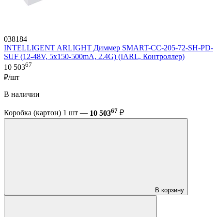
038184
INTELLIGENT ARLIGHT Диммер SMART-CC-205-72-SH-PD-
SUF (12-48V, 5x150-500mA, 2.4G) (IARL, Контроллер)
67
10 503
₽/шт
В наличии
67
Коробка (картон) 1 шт —
10 503
₽
В корзину