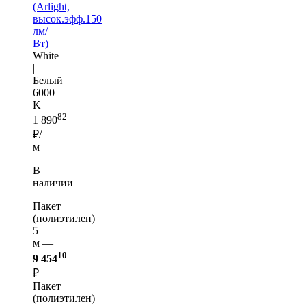
(Arlight,
высок.эфф.150
лм/
Вт)
White
|
Белый
6000
K
82
1 890
₽/
м
В
наличии
Пакет
(полиэтилен)
5
м —
10
9 454
₽
Пакет
(полиэтилен)