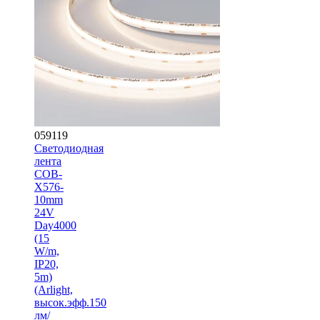
059119
Светодиодная
лента
COB-
X576-
10mm
24V
Day4000
(15
W/m,
IP20,
5m)
(Arlight,
высок.эфф.150
лм/