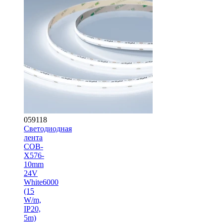
059118
Светодиодная
лента
COB-
X576-
10mm
24V
White6000
(15
W/m,
IP20,
5m)