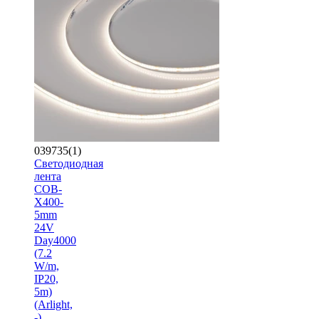
039735(1)
Светодиодная
лента
COB-
X400-
5mm
24V
Day4000
(7.2
W/m,
IP20,
5m)
(Arlight,
-)