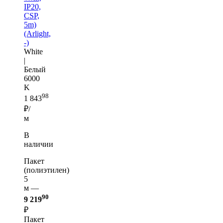
IP20,
CSP,
5m)
(Arlight,
-)
White
|
Белый
6000
K
98
1 843
₽/
м
В
наличии
Пакет
(полиэтилен)
5
м —
90
9 219
₽
Пакет