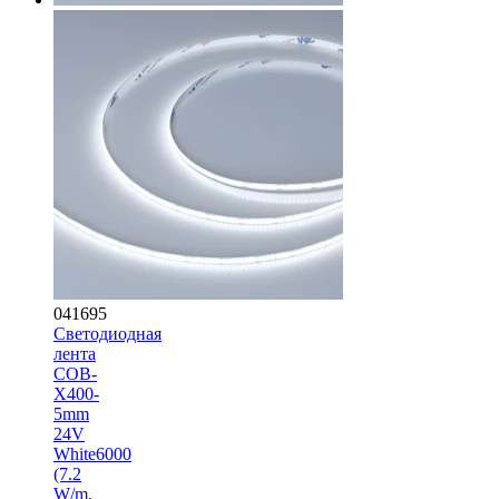
041695
Светодиодная
лента
COB-
X400-
5mm
24V
White6000
(7.2
W/m,