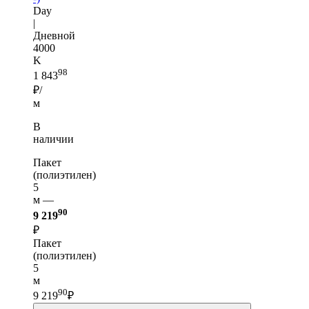
Day
|
Дневной
4000
K
98
1 843
₽/
м
В
наличии
Пакет
(полиэтилен)
5
м —
90
9 219
₽
Пакет
(полиэтилен)
5
м
90
9 219
₽