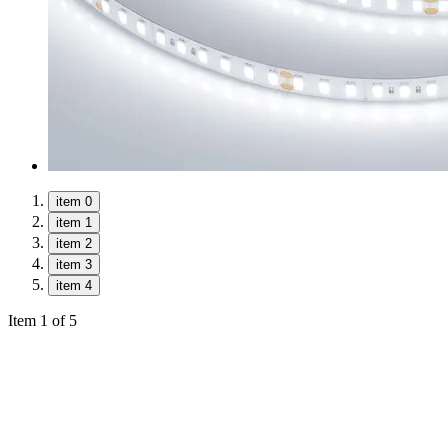
item 0
item 1
item 2
item 3
item 4
Item 1 of 5