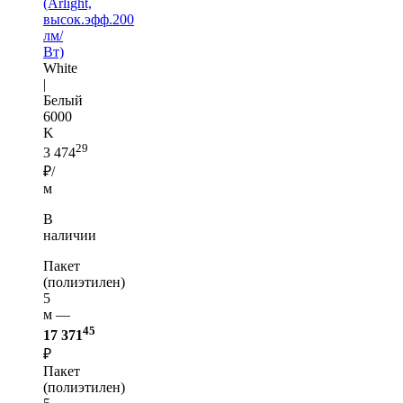
(Arlight,
высок.эфф.200
лм/
Вт)
White
|
Белый
6000
K
29
3 474
₽/
м
В
наличии
Пакет
(полиэтилен)
5
м —
45
17 371
₽
Пакет
(полиэтилен)