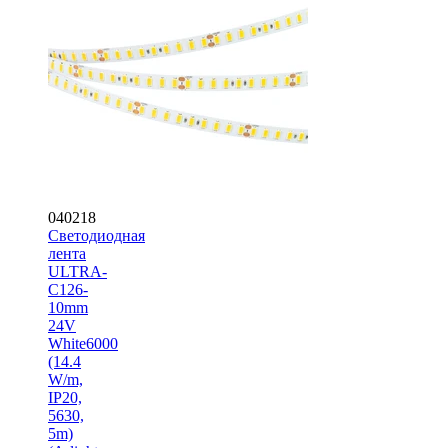
040218
Светодиодная
лента
ULTRA-
C126-
10mm
24V
White6000
(14.4
W/m,
IP20,
5630,
5m)