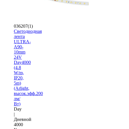
036207(1)
Светодиодная
лента
ULTRA-
A90-
10mm
24V
Day4000
(4.8
W/m,
IP20,
5m)
(Arlight,
высок.эфф.200
лм/
Вт)
Day
|
Дневной
4000