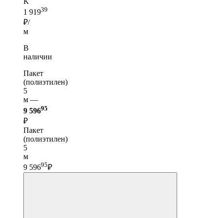
K
39
1 919
₽/
м
В
наличии
Пакет
(полиэтилен)
5
м —
95
9 596
₽
Пакет
(полиэтилен)
5
м
95
9 596
₽