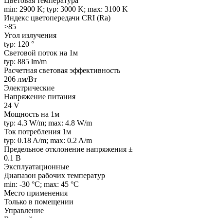
Цветовая температура
min: 2900 K; typ: 3000 K; max: 3100 K
Индекс цветопередачи CRI (Ra)
>85
Угол излучения
typ: 120 °
Световой поток на 1м
typ: 885 lm/m
Расчетная световая эффективность
206 лм/Вт
Электрические
Напряжение питания
24 V
Мощность на 1м
typ: 4.3 W/m; max: 4.8 W/m
Ток потребления 1м
typ: 0.18 A/m; max: 0.2 A/m
Предельное отклонение напряжения ±
0.1 В
Эксплуатационные
Диапазон рабочих температур
min: -30 °C; max: 45 °C
Место применения
Только в помещении
Управление