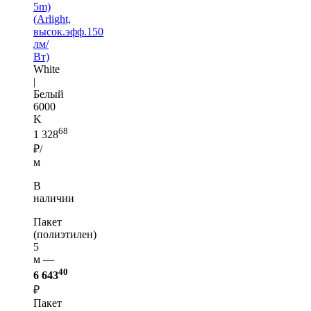
5m)
(Arlight,
высок.эфф.150
лм/
Вт)
White
|
Белый
6000
K
68
1 328
₽/
м
В
наличии
Пакет
(полиэтилен)
5
м —
40
6 643
₽
Пакет