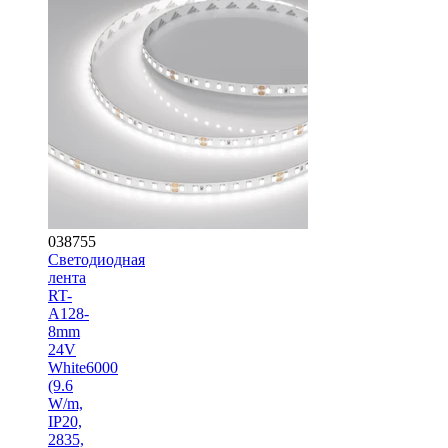
038755
Светодиодная
лента
RT-
A128-
8mm
24V
White6000
(9.6
W/m,
IP20,
2835,