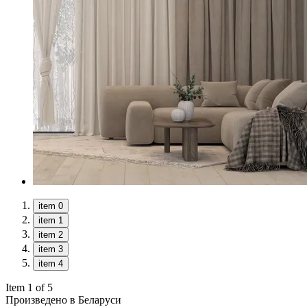
item 0
item 1
item 2
item 3
item 4
Item 1 of 5
Произведено в Беларуси